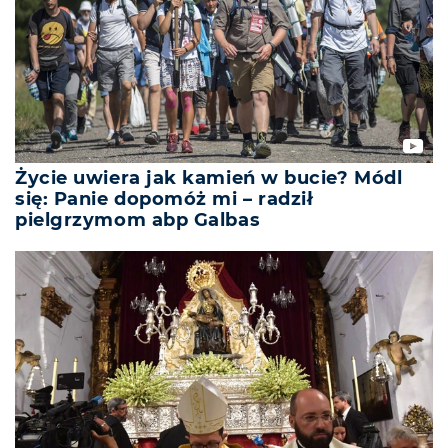
Życie uwiera jak kamień w bucie? Módl
się: Panie dopomóż mi – radził
pielgrzymom abp Galbas