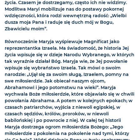
życia. Czasem je dostrzegamy, często ich nie widzimy.
Modlitwa Maryi mobilizuje nas do postawy pokornej
wdzięczności, która rodzi wewnętrzną radość: „Wielbi
dusza moja Pana i raduje się duch mój w Bogu,
Zbawicielu moim”.
Równocześnie Maryja wyśpiewuje Magnificat jako
reprezentantka Izraela. Ma świadomość, że historia Jej
życia wpisuje się w dzieje Narodu Wybranego, w których
tak wyraźnie działał Bóg. Maryja wie, że Jej powołanie
wpisuje się wybraństwo Izraela. Tak mówi o swoim
narodzie: „Ujął się za swoim sługą, Izraelem, pomny na
swe miłosierdzie. Jak obiecał naszym ojcom,
Abrahamowi i jego potomstwu na wieki”. Maryja
wychwala Boże miłosierdzie, które objawiało się w chwili
powołania Abrahama. A potem w kolejnych epokach; w
czasach patriarchów, wyjścia z niewoli egipskiej, w
czasach sędziów, królów, proroków, w niewoli
babilońskiej i po powrocie z niej. W całej tej historii
Maryja dostrzega ogrom miłosierdzia Bożego: „Jego
miłosierdzie z pokolenia na pokolenie nad tymi, którzy