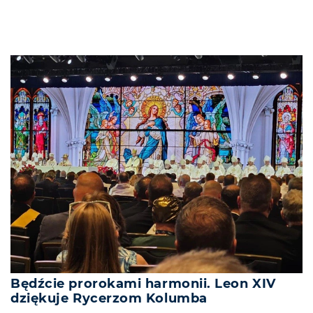
Będźcie prorokami harmonii. Leon XIV
dziękuje Rycerzom Kolumba