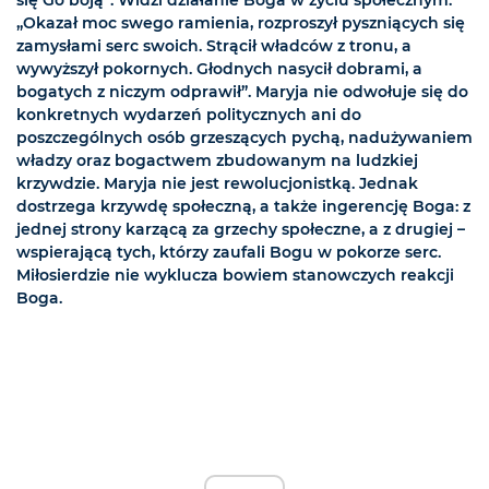
się Go boją”. Widzi działanie Boga w życiu społecznym:
„Okazał moc swego ramienia, rozproszył pyszniących się
zamysłami serc swoich. Strącił władców z tronu, a
wywyższył pokornych. Głodnych nasycił dobrami, a
bogatych z niczym odprawił”. Maryja nie odwołuje się do
konkretnych wydarzeń politycznych ani do
poszczególnych osób grzeszących pychą, nadużywaniem
władzy oraz bogactwem zbudowanym na ludzkiej
krzywdzie. Maryja nie jest rewolucjonistką. Jednak
dostrzega krzywdę społeczną, a także ingerencję Boga: z
jednej strony karzącą za grzechy społeczne, a z drugiej –
wspierającą tych, którzy zaufali Bogu w pokorze serc.
Miłosierdzie nie wyklucza bowiem stanowczych reakcji
Boga.