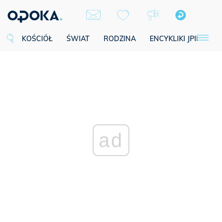
KOŚCIÓŁ
ŚWIAT
RODZINA
ENCYKLIKI JPII
SE
ad