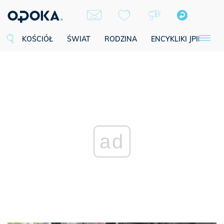
KOŚCIÓŁ
ŚWIAT
RODZINA
ENCYKLIKI JPII
SE
ad