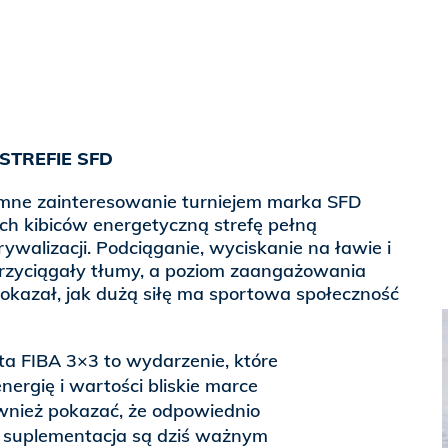
 STREFIE SFD
mne zainteresowanie turniejem marka SFD
ch kibiców energetyczną strefę pełną
walizacji. Podciąganie, wyciskanie na ławie i
przyciągały tłumy, a poziom zaangażowania
pokazał, jak dużą siłę ma sportowa społeczność
ta FIBA 3×3 to wydarzenie, które
nergię i wartości bliskie marce
ównież pokazać, że odpowiednio
i suplementacja są dziś ważnym