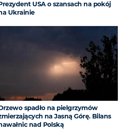
Prezydent USA o szansach na pokój
na Ukrainie
Drzewo spadło na pielgrzymów
zmierzających na Jasną Górę. Bilans
nawałnic nad Polską