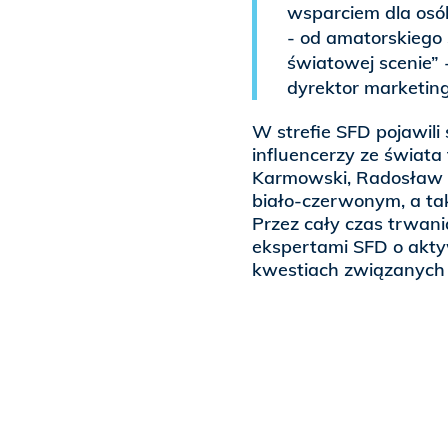
wsparciem dla os
- od amatorskiego 
światowej scenie” 
dyrektor marketin
W strefie SFD pojawili
influencerzy ze świata
Karmowski, Radosław S
biało-czerwonym, a tak
Przez cały czas trwani
ekspertami SFD o akty
kwestiach związanych z