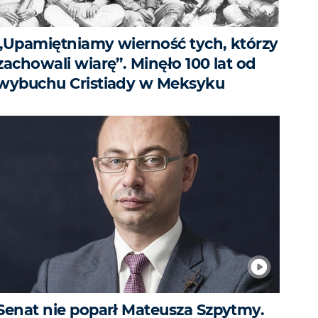
„Upamiętniamy wierność tych, którzy
zachowali wiarę”. Minęło 100 lat od
wybuchu Cristiady w Meksyku
Senat nie poparł Mateusza Szpytmy.