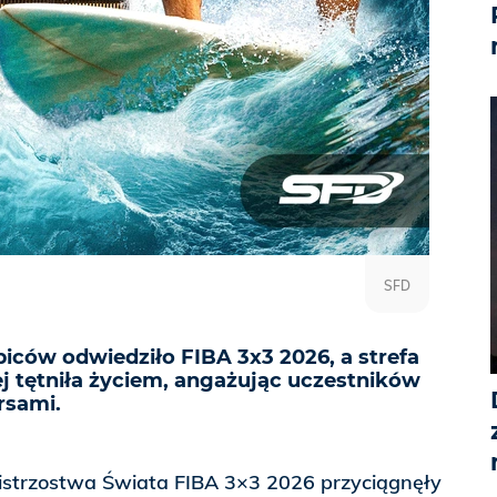
SFD
biców odwiedziło FIBA 3x3 2026, a strefa
ej tętniła życiem, angażując uczestników
rsami.
strzostwa Świata FIBA 3×3 2026 przyciągnęły