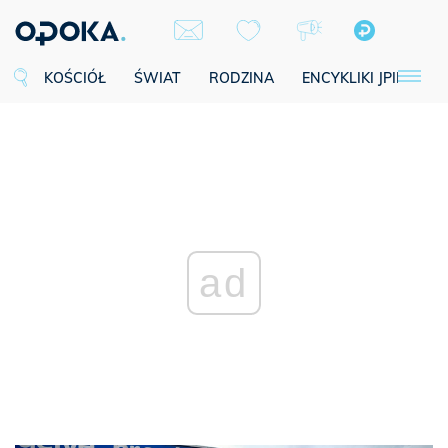
KOŚCIÓŁ
ŚWIAT
RODZINA
ENCYKLIKI JPII
SE
ad