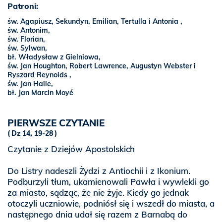
Patroni:
św. Agapiusz, Sekundyn, Emilian, Tertulla i Antonia ,
św. Antonim,
św. Florian,
św. Sylwan,
bł. Władysław z Gielniowa,
św. Jan Houghton, Robert Lawrence, Augustyn Webster i
Ryszard Reynolds ,
św. Jan Haile,
bł. Jan Marcin Moyé
PIERWSZE CZYTANIE
Dz 14, 19-28
Czytanie z Dziejów Apostolskich
Do Listry nadeszli Żydzi z Antiochii i z Ikonium.
Podburzyli tłum, ukamienowali Pawła i wywlekli go
za miasto, sądząc, że nie żyje. Kiedy go jednak
otoczyli uczniowie, podniósł się i wszedł do miasta, a
następnego dnia udał się razem z Barnabą do