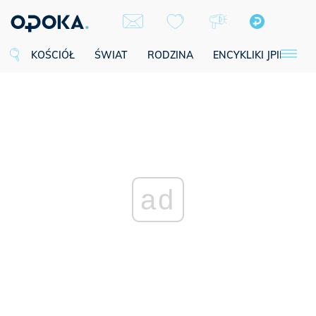
KOŚCIÓŁ
ŚWIAT
RODZINA
ENCYKLIKI JPII
SE
ad