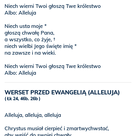
Niech wierni Twoi głoszą Twe królestwo
Albo: Alleluja
Niech usta moje *
głoszą chwałę Pana,
a wszystko, co żyje, †
niech wielbi Jego święte imię *
na zawsze i na wieki.
Niech wierni Twoi głoszą Twe królestwo
Albo: Alleluja
WERSET PRZED EWANGELIĄ (ALLELUJA)
Łk 24, 46b. 26b
Alleluja, alleluja, alleluja
Chrystus musiał cierpieć i zmartwychwstać,
aby wejść do swojej chwały.