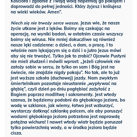
Kościoła i zgodnie z Twoją wolą napełniaj go pokojem i
doprowadź do pełnej jedności. Który żyjesz i królujesz
na wieki wieków. Amen”.
Niech się nie trwoży serce wasze
. Jezus wie, że nasze
życie utkane jest z lęków. Boimy się czekając na
operację, na wyniki badań, w ostatnim czasie wszyscy
boimy się wirusa. Nie mniej dokuczliwe są również
nasze lęki codzienne: o dzieci, o dom, o pracę. I to
właśnie nam lękającym się o dziś i o jutro Jezus mówi
aby się nie trwożyć. Tylko jak to zrobić? Ojcowie Pustyni
nie mieli złudzeń i mówili wprost: „Jeżeli człowiek nie
założy sobie w sercu, że tylko on sam i Bóg jest na
świecie, nie znajdzie nigdy pokoju”. No tak, ale to już
jest wyższa szkoła (duchowej) jazdy. Nam zwykłym
śmiertelnikom pozostaje nieustannie „wypływać na
głębię”, czyli dzień po dniu pogłębiać zażyłość z
Bogiem poprzez modlitwę i sakramenty. Jest wtedy
szansa, że będziemy podobni do głębokiego jeziora, bo
wodę w szklance, jak wiemy, łatwo jest wzburzyć,
wystarczy dotknąć szklankę palcem, ale aby poruszyć
wodami głębokiego jeziora potrzebna jest naprawdę
potężna wichura! I nawet wtedy wiatr będzie poruszał
tylko powierzchnią wody, a w środka jeziora będzie
cisza.