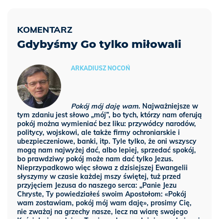
Gdybyśmy Go tylko miłowali
ARKADIUSZ NOCOŃ
Pokój mój daję wam
. Najważniejsze w
tym zdaniu jest słowo „mój”, bo tych, którzy nam oferują
pokój można wymieniać bez liku: przywódcy narodów,
politycy, wojskowi, ale także firmy ochroniarskie i
ubezpieczeniowe, banki, itp. Tyle tylko, że oni wszyscy
mogą nam najwyżej dać, albo lepiej, sprzedać spokój,
bo prawdziwy pokój może nam dać tylko Jezus.
Nieprzypadkowo więc słowa z dzisiejszej Ewangelii
słyszymy w czasie każdej mszy świętej, tuż przed
przyjęciem Jezusa do naszego serca: „Panie Jezu
Chryste, Ty powiedziałeś swoim Apostołom: «Pokój
wam zostawiam, pokój mój wam daję», prosimy Cię,
nie zważaj na grzechy nasze, lecz na wiarę swojego