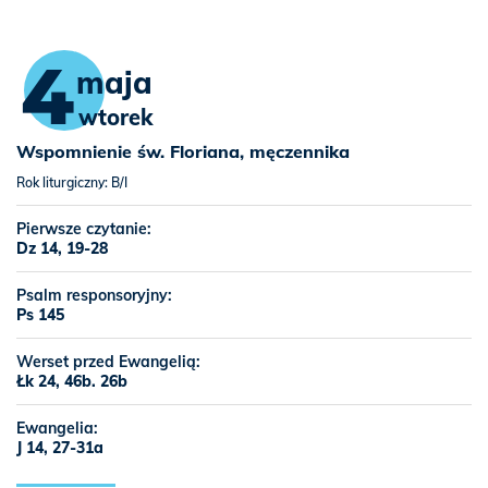
4
maja
wtorek
Wspomnienie św. Floriana, męczennika
Rok liturgiczny: B/I
Pierwsze czytanie:
Dz 14, 19-28
Psalm responsoryjny:
Ps 145
Werset przed Ewangelią:
Łk 24, 46b. 26b
Ewangelia:
J 14, 27-31a