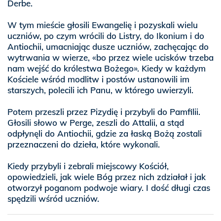
Derbe.
W tym mieście głosili Ewangelię i pozyskali wielu
uczniów, po czym wrócili do Listry, do Ikonium i do
Antiochii, umacniając dusze uczniów, zachęcając do
wytrwania w wierze, «bo przez wiele ucisków trzeba
nam wejść do królestwa Bożego». Kiedy w każdym
Kościele wśród modlitw i postów ustanowili im
starszych, polecili ich Panu, w którego uwierzyli.
Potem przeszli przez Pizydię i przybyli do Pamfilii.
Głosili słowo w Perge, zeszli do Attalii, a stąd
odpłynęli do Antiochii, gdzie za łaską Bożą zostali
przeznaczeni do dzieła, które wykonali.
Kiedy przybyli i zebrali miejscowy Kościół,
opowiedzieli, jak wiele Bóg przez nich zdziałał i jak
otworzył poganom podwoje wiary. I dość długi czas
spędzili wśród uczniów.