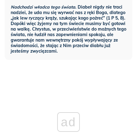
Nadchodzi władca tego świata
. Diabeł nigdy nie traci
nadziei, że uda mu się wyrwać nas z ręki Boga, dlatego
„jak lew ryczący krąży, szukając kogo pożreć” (1 P 5, 8).
Dopóki więc żyjemy na tym świecie musimy być gotowi
na walkę. Chrystus, w przeciwieństwie do możnych tego
świata, nie łudził nas zapewnieniami spokoju, ale
gwarantuje nam wewnętrzny pokój wypływający ze
świadomości, że stając z Nim przeciw diabłu już
jesteśmy zwycięzcami.
ad