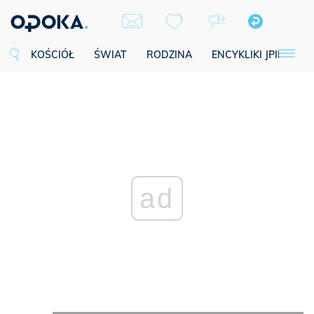
KOŚCIÓŁ
ŚWIAT
RODZINA
ENCYKLIKI JPII
SE
ad