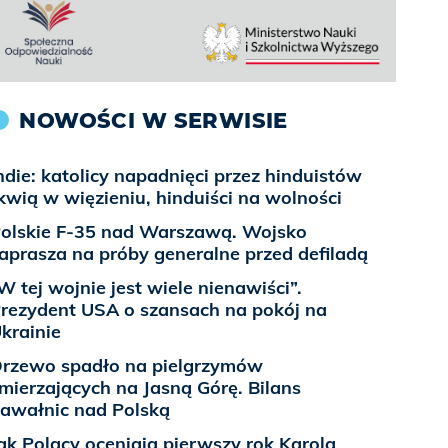
NOWOŚCI W SERWISIE
ndie: katolicy napadnięci przez hinduistów
kwią w więzieniu, hinduiści na wolności
olskie F-35 nad Warszawą. Wojsko
aprasza na próby generalne przed defiladą
W tej wojnie jest wiele nienawiści”.
rezydent USA o szansach na pokój na
krainie
rzewo spadło na pielgrzymów
mierzających na Jasną Górę. Bilans
awałnic nad Polską
ak Polacy oceniają pierwszy rok Karola