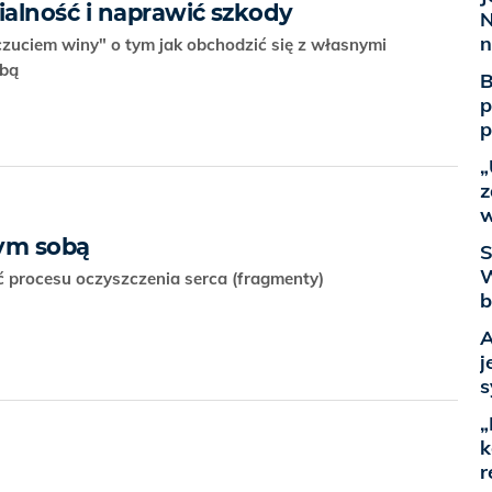
alność i naprawić szkody
N
n
czuciem winy" o tym jak obchodzić się z własnymi
obą
B
p
p
„
z
w
mym sobą
S
W
ć procesu oczyszczenia serca (fragmenty)
b
A
j
s
„
k
r