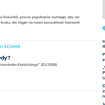
o Kolumbii: proces pojednania wymaga, aby nie
kroku, ale ciągle na nowo poszukiwać harmonii
I
t
I 52/2006
P
iedy?
z
zewodnika Katolickiego" (52/2006)
„
P
U
D
z
n
J