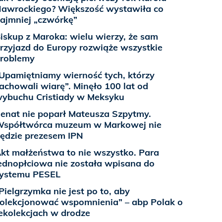
awrockiego? Większość wystawiła co
ajmniej „czwórkę”
iskup z Maroka: wielu wierzy, że sam
rzyjazd do Europy rozwiąże wszystkie
roblemy
Upamiętniamy wierność tych, którzy
achowali wiarę”. Minęło 100 lat od
ybuchu Cristiady w Meksyku
enat nie poparł Mateusza Szpytmy.
spółtwórca muzeum w Markowej nie
ędzie prezesem IPN
kt małżeństwa to nie wszystko. Para
ednopłciowa nie została wpisana do
ystemu PESEL
Pielgrzymka nie jest po to, aby
olekcjonować wspomnienia” – abp Polak o
ekolekcjach w drodze