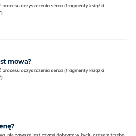
ć procesu oczyszczenia serca (fragmenty książki
")
est mowa?
ć procesu oczyszczenia serca (fragmenty książki
")
cenę?
wa, nie zawsze jest czymś dobrym; w życiu czasem trzeba