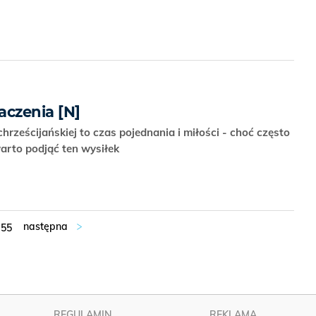
baczenia [N]
chrześcijańskiej to czas pojednania i miłości - choć często
arto podjąć ten wysiłek
55
REGULAMIN
REKLAMA