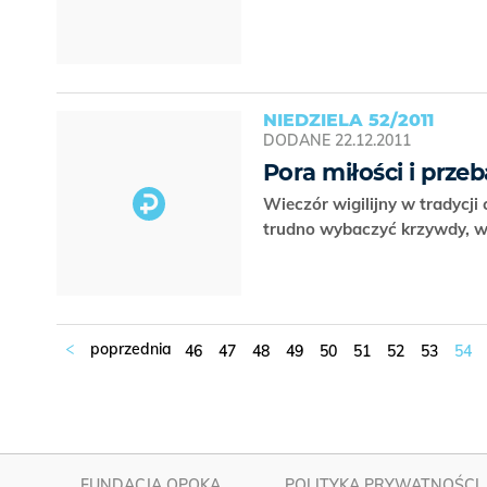
NIEDZIELA 52/2011
DODANE
22.12.2011
Pora miłości i prze
Wieczór wigilijny w tradycji 
trudno wybaczyć krzywdy, w
46
47
48
49
50
51
52
53
54
FUNDACJA OPOKA
POLITYKA PRYWATNOŚCI