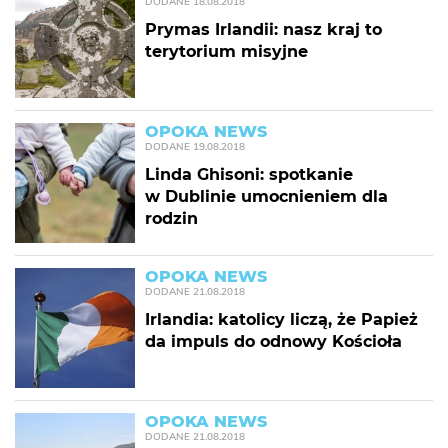
DODANE
18.08.2018
Prymas Irlandii: nasz kraj to
terytorium misyjne
OPOKA NEWS
DODANE
19.08.2018
Linda Ghisoni: spotkanie
w Dublinie umocnieniem dla
rodzin
OPOKA NEWS
DODANE
21.08.2018
Irlandia: katolicy liczą, że Papież
da impuls do odnowy Kościoła
OPOKA NEWS
DODANE
21.08.2018