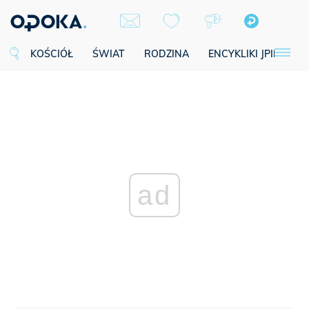
KOŚCIÓŁ
ŚWIAT
RODZINA
ENCYKLIKI JPII
SE
ad