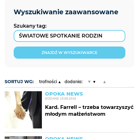
Szukany tag:
ZNAJDŹ W WYSZUKIWARCE
SORTUJ WG:
trafności
dodania:
▼
▲
OPOKA NEWS
DODANE
15.08.2018
Kard. Farrell – trzeba towarzyszyć
młodym małżeństwom
OPOKA NEWS