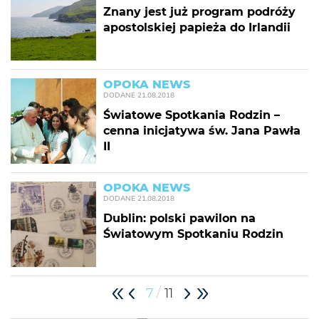
Znany jest już program podróży
apostolskiej papieża do Irlandii
OPOKA NEWS
DODANE
21.08.2018
Światowe Spotkania Rodzin –
cenna inicjatywa św. Jana Pawła
II
OPOKA NEWS
DODANE
21.08.2018
Dublin: polski pawilon na
Światowym Spotkaniu Rodzin
/
7
11