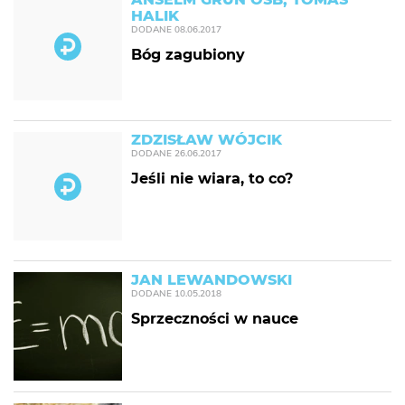
HALIK
DODANE
08.06.2017
Bóg zagubiony
ZDZISŁAW WÓJCIK
DODANE
26.06.2017
Jeśli nie wiara, to co?
JAN LEWANDOWSKI
DODANE
10.05.2018
Sprzeczności w nauce