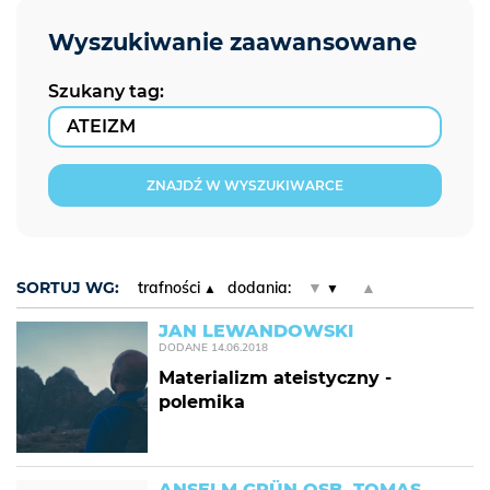
Szukany tag:
ZNAJDŹ W WYSZUKIWARCE
SORTUJ WG:
trafności
dodania:
▼
▲
JAN LEWANDOWSKI
DODANE
14.06.2018
Materializm ateistyczny -
polemika
ANSELM GRÜN OSB, TOMAS