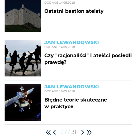
DODANE
14.05.2018
Ostatni bastion ateisty
JAN LEWANDOWSKI
DODANE
14.05.2018
Czy "racjonaliści" i ateiści posiedli
prawdę?
JAN LEWANDOWSKI
DODANE
16.05.2018
Błędne teorie skuteczne
w praktyce
/
27
31