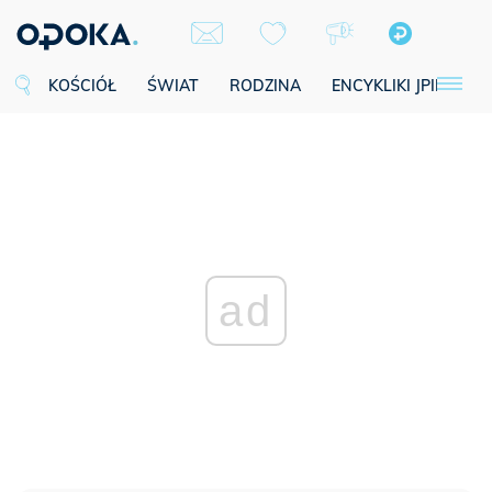
KOŚCIÓŁ
ŚWIAT
RODZINA
ENCYKLIKI JPII
SE
ad