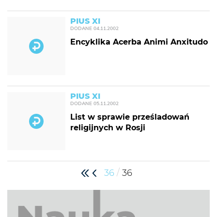
PIUS XI
DODANE
04.11.2002
Encyklika Acerba Animi Anxitudo
PIUS XI
DODANE
05.11.2002
List w sprawie prześladowań
religijnych w Rosji
/
36
36