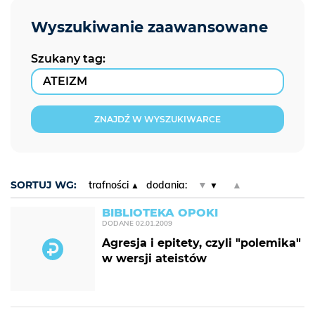
Szukany tag:
ZNAJDŹ W WYSZUKIWARCE
SORTUJ WG:
trafności
dodania:
▼
▲
BIBLIOTEKA OPOKI
DODANE
02.01.2009
Agresja i epitety, czyli "polemika"
w wersji ateistów