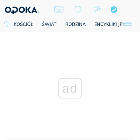
KOŚCIÓŁ
ŚWIAT
RODZINA
ENCYKLIKI JPII
SE
ad