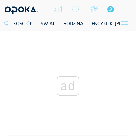
KOŚCIÓŁ
ŚWIAT
RODZINA
ENCYKLIKI JPII
SE
ad