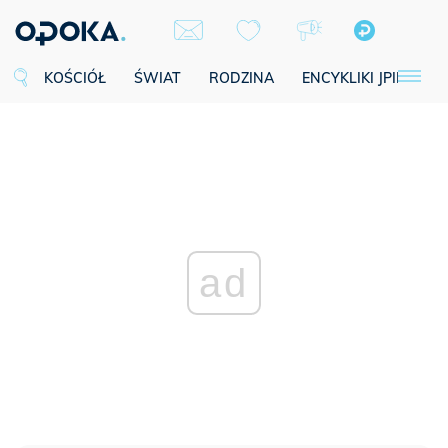
KOŚCIÓŁ
ŚWIAT
RODZINA
ENCYKLIKI JPII
SE
ad