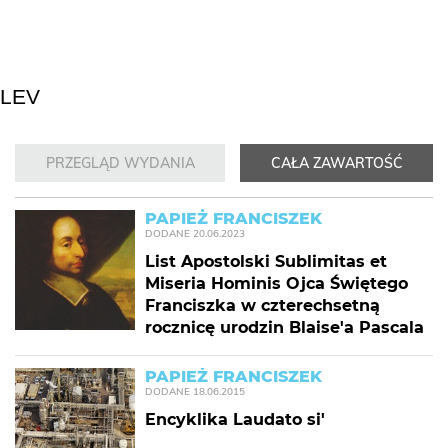
LEV
PRZEGLĄD WYDANIA
CAŁA ZAWARTOŚĆ
PAPIEŻ FRANCISZEK
DODANE
20.06.2023
List Apostolski Sublimitas et
Miseria Hominis Ojca Świętego
Franciszka w czterechsetną
rocznicę urodzin Blaise'a Pascala
PAPIEŻ FRANCISZEK
DODANE
18.06.2015
Encyklika Laudato si'