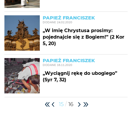
PAPIEŻ FRANCISZEK
DODANE
24.02.2020
„W imię Chrystusa prosimy:
pojednajcie się z Bogiem!” (2 Kor
5, 20)
PAPIEŻ FRANCISZEK
DODANE
16.11.2020
„Wyciągnij rękę do ubogiego”
(Syr 7, 32)
/
15
16