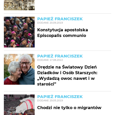
PAPIEŻ FRANCISZEK
DODANE
20.09.2019
Konstytucja apostolska
Episcopalis communio
PAPIEŻ FRANCISZEK
DODANE
17.06.2022
Orędzie na Światowy Dzień
Dziadków i Osób Starszych:
„Wydadzą owoc nawet i w
starości”
PAPIEŻ FRANCISZEK
DODANE
29.05.2019
Chodzi nie tylko o migrantów