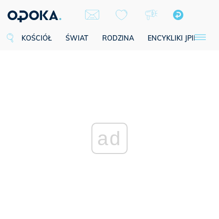
KOŚCIÓŁ
ŚWIAT
RODZINA
ENCYKLIKI JPII
SE
ad