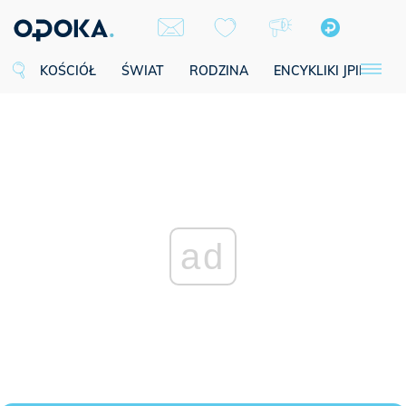
KOŚCIÓŁ
ŚWIAT
RODZINA
ENCYKLIKI JPII
SE
ad