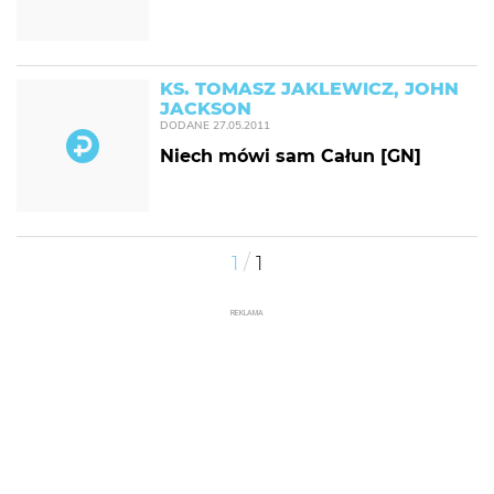
KS. TOMASZ JAKLEWICZ, JOHN
JACKSON
DODANE
27.05.2011
Niech mówi sam Całun [GN]
/
1
1
REKLAMA