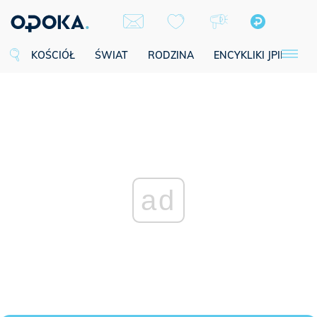
KOŚCIÓŁ
ŚWIAT
RODZINA
ENCYKLIKI JPII
SE
ad