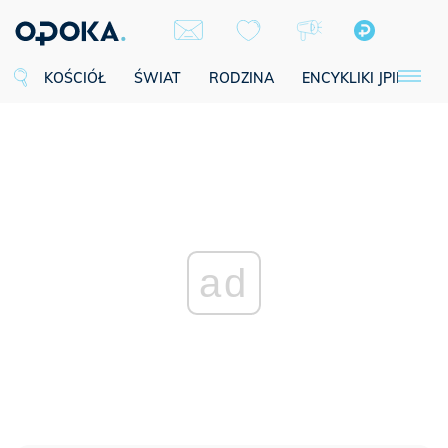
KOŚCIÓŁ
ŚWIAT
RODZINA
ENCYKLIKI JPII
SE
ad