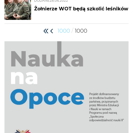
DODANE
28.04.2022
Żołnierze WOT będą szkolić leśników
/
1000
1000