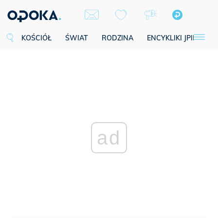
KOŚCIÓŁ
ŚWIAT
RODZINA
ENCYKLIKI JPII
SE
ad