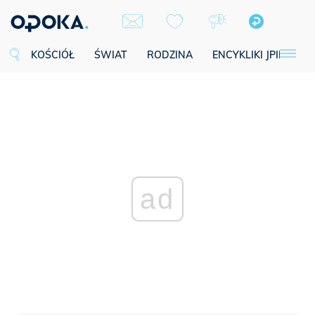
KOŚCIÓŁ
ŚWIAT
RODZINA
ENCYKLIKI JPII
SE
ad