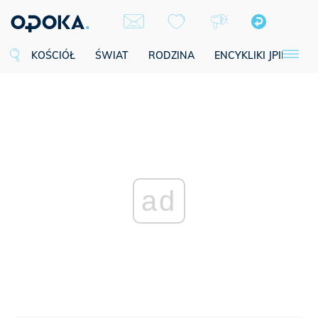
KOŚCIÓŁ
ŚWIAT
RODZINA
ENCYKLIKI JPII
SE
ad