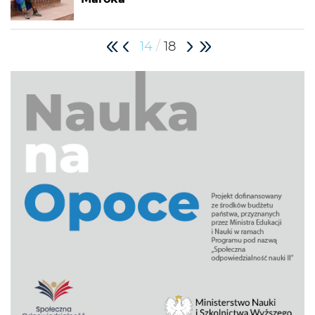
/
14
18