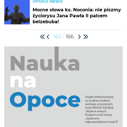
OPOKA NEWS
Mocne słowa ks. Noconia: nie piszmy
życiorysu Jana Pawła II palcem
belzebuba!
/
162
166