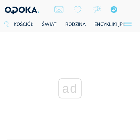
KOŚCIÓŁ
ŚWIAT
RODZINA
ENCYKLIKI JPII
SE
ad