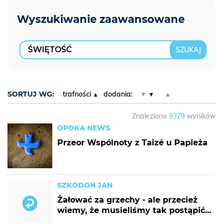
SORTUJ WG:
trafności
dodania:
▼
▲
Znaleziono
9379
wyników
OPOKA NEWS
Przeor Wspólnoty z Taizé u Papieża
SZKODOŃ JAN
Żałować za grzechy - ale przecież
wiemy, że musieliśmy tak postąpić...