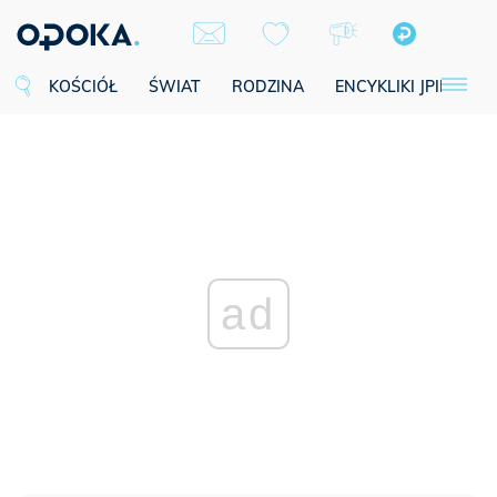
KOŚCIÓŁ
ŚWIAT
RODZINA
ENCYKLIKI JPII
SE
ad