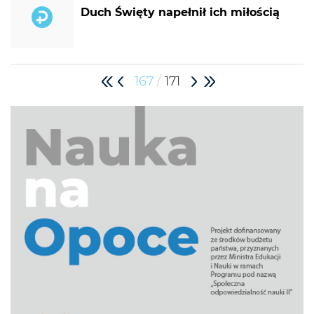
Duch Święty napełnił ich miłością
/
167
171