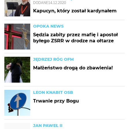
DODANE
14.12.2020
Kapucyn, który został kardynałem
OPOKA NEWS
Sędzia zabity przez mafię i apostoł
byłego ZSRR w drodze na ołtarze
JĘDRZEJ RÓG OFM
Małżeństwo drogą do zbawienia!
LEON KNABIT OSB
Trwanie przy Bogu
JAN PAWEŁ II