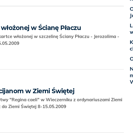
O
J
L
 włożonej w Ścianę Płaczu
w
artce włożonej w szczelinę Ściany Płaczu - Jerozolima -
K
15.05.2009
c
O
N
m
W
ijanom w Ziemi Świętej
wy "Regina caeli" w Wieczerniku z ordynariuszami Ziemi
ż do Ziemi Świętej 8-15.05.2009