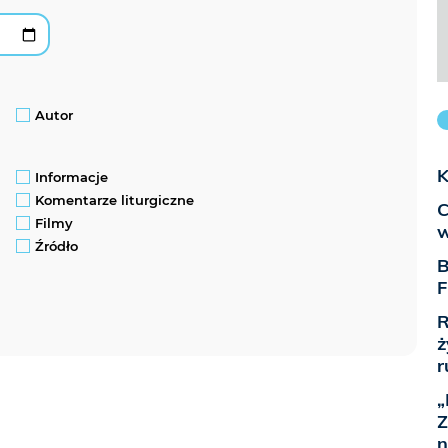
Autor
K
Informacje
Komentarze liturgiczne
C
Filmy
w
Źródło
B
F
R
ż
r
„
Z
n