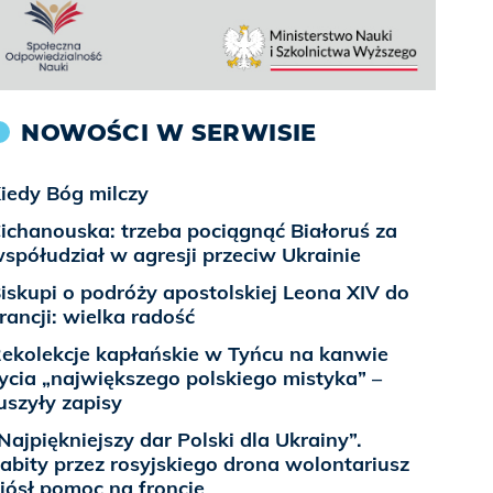
NOWOŚCI W SERWISIE
iedy Bóg milczy
ichanouska: trzeba pociągnąć Białoruś za
spółudział w agresji przeciw Ukrainie
iskupi o podróży apostolskiej Leona XIV do
rancji: wielka radość
ekolekcje kapłańskie w Tyńcu na kanwie
ycia „największego polskiego mistyka” –
uszyły zapisy
Najpiękniejszy dar Polski dla Ukrainy”.
abity przez rosyjskiego drona wolontariusz
iósł pomoc na froncie