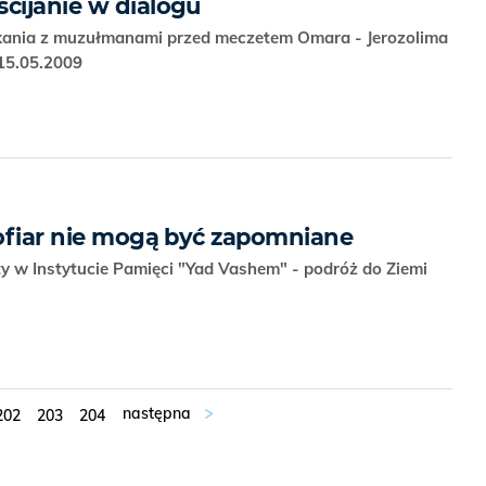
ścijanie w dialogu
kania z muzułmanami przed meczetem Omara - Jerozolima
-15.05.2009
 ofiar nie mogą być zapomniane
 w Instytucie Pamięci "Yad Vashem" - podróż do Ziemi
202
203
204