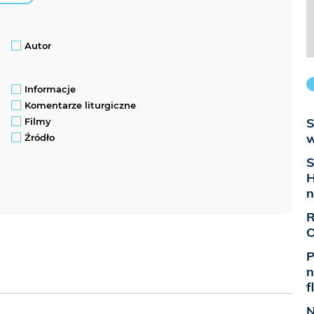
Autor
Informacje
Komentarze liturgiczne
S
Filmy
w
Źródło
S
H
n
R
O
P
n
f
N