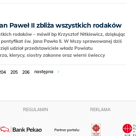
Jan Paweł II zbliża wszystkich rodaków
stkich rodaków – mówił bp Krzysztof Nitkiewicz, dziękując
i pontyfikat św. Jana Pawła II. W Mszy sprawowanej dziś
zięli udział przedstawiciele władz Powiatu
za, klerycy, siostry zakonne oraz wierni świeccy
204
205
206
REGULAMIN
REKLAMA
Partner portalu: