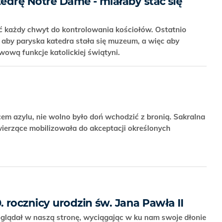
tedrę Notre Dame - miałaby stać się
ć każdy chwyt do kontrolowania kościołów. Ostatnio
, aby paryska katedra stała się muzeum, a więc aby
wową funkcje katolickiej świątyni.
cem azylu, nie wolno było doń wchodzić z bronią. Sakralna
ierzące mobilizowała do akceptacji określonych
 rocznicy urodzin św. Jana Pawła II
poglądał w naszą stronę, wyciągając w ku nam swoje dłonie