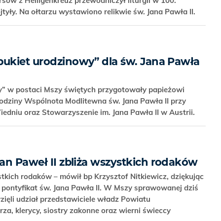
sów z Heiligenkreuz przewodniczył liturgii w 100.
tyły. Na ołtarzu wystawiono relikwie św. Jana Pawła II.
bukiet urodzinowy” dla św. Jana Pawła
” w postaci Mszy świętych przygotowały papieżowi
rodziny Wspólnota Modlitewna św. Jana Pawła II przy
 Wiedniu oraz Stowarzyszenie im. Jana Pawła II w Austrii.
Jan Paweł II zbliża wszystkich rodaków
stkich rodaków – mówił bp Krzysztof Nitkiewicz, dziękując
i pontyfikat św. Jana Pawła II. W Mszy sprawowanej dziś
zięli udział przedstawiciele władz Powiatu
za, klerycy, siostry zakonne oraz wierni świeccy