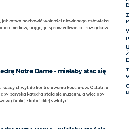
D
Z
P
, jak łatwo pozbawić wolności niewinnego człowieka.
tando mediów, urągając sprawiedliwości i rozsądkowi
W
p
U
Ż
E
T
tedrę Notre Dame - miałaby stać się
w
O
ć każdy chwyt do kontrolowania kościołów. Ostatnio
u
, aby paryska katedra stała się muzeum, a więc aby
wową funkcje katolickiej świątyni.