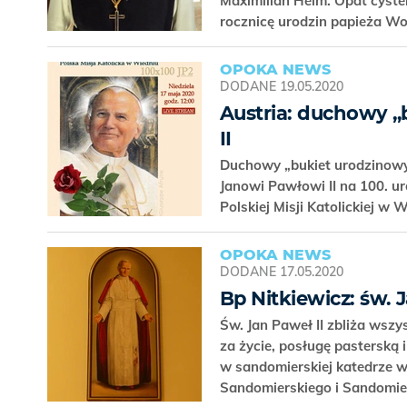
Maximilian Heim. Opat cyster
rocznicę urodzin papieża Woj
OPOKA NEWS
DODANE
19.05.2020
Austria: duchowy „
II
Duchowy „bukiet urodzinowy
Janowi Pawłowi II na 100. u
Polskiej Misji Katolickiej w
OPOKA NEWS
DODANE
17.05.2020
Bp Nitkiewicz: św. 
Św. Jan Paweł II zbliża wszy
za życie, posługę pasterską 
w sandomierskiej katedrze w
Sandomierskiego i Sandomier