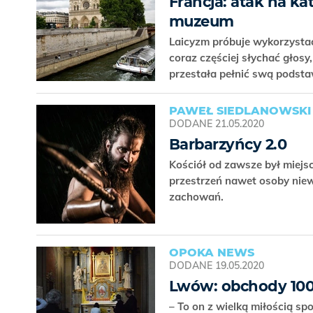
Francja: atak na ka
muzeum
Laicyzm próbuje wykorzysta
coraz częściej słychać głosy
przestała pełnić swą podsta
PAWEŁ SIEDLANOWSKI
DODANE
21.05.2020
Barbarzyńcy 2.0
Kościół od zawsze był miejs
przestrzeń nawet osoby niew
zachowań.
OPOKA NEWS
DODANE
19.05.2020
Lwów: obchody 100.
– To on z wielką miłością s