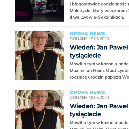
i błogosławiąc codzienność
Mokrzycki, który wieczorem 
II we Lwowie-Sokolnikach.
OPOKA NEWS
DODANE
19.05.2020
Wiedeń: Jan Paweł 
tysiąclecie
Mówił o tym w kazaniu podc
Maximilian Heim. Opat cyster
rocznicę urodzin papieża Woj
OPOKA NEWS
DODANE
19.05.2020
Wiedeń: Jan Paweł 
tysiąclecie
Mówił o tym w kazaniu podc