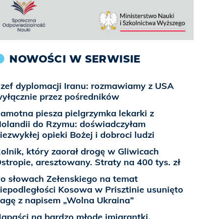
NOWOŚCI W SERWISIE
zef dyplomacji Iranu: rozmawiamy z USA
yłącznie przez pośredników
amotna piesza pielgrzymka lekarki z
olandii do Rzymu: doświadczyłam
iezwykłej opieki Bożej i dobroci ludzi
olnik, który zaorał drogę w Gliwicach
stropie, aresztowany. Straty na 400 tys. zł
o słowach Zełenskiego na temat
iepodległości Kosowa w Prisztinie usunięto
lagę z napisem „Wolna Ukraina”
apaści na bardzo młode imigrantki.