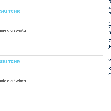
R
ż
SKI TCHR
r
„
Z
anie dla świata
n
O
J
L
w
SKI TCHR
K
c
anie dla świata