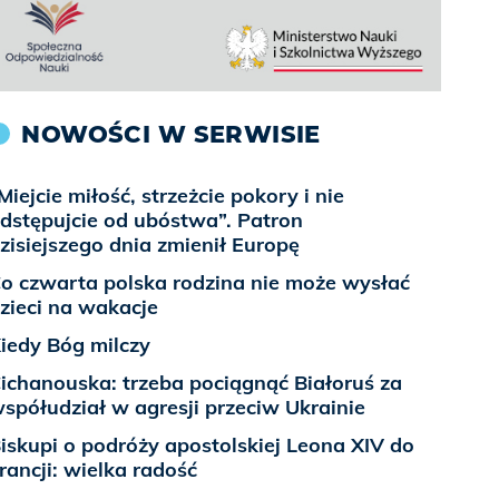
NOWOŚCI W SERWISIE
Miejcie miłość, strzeżcie pokory i nie
dstępujcie od ubóstwa”. Patron
zisiejszego dnia zmienił Europę
o czwarta polska rodzina nie może wysłać
zieci na wakacje
iedy Bóg milczy
ichanouska: trzeba pociągnąć Białoruś za
spółudział w agresji przeciw Ukrainie
iskupi o podróży apostolskiej Leona XIV do
rancji: wielka radość