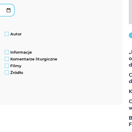
Autor
„
Informacje
o
Komentarze liturgiczne
d
Filmy
Źródło
C
d
K
C
w
B
F