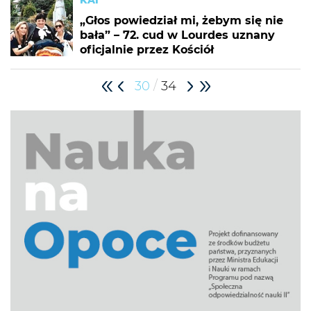
KAI
„Głos powiedział mi, żebym się nie
bała” – 72. cud w Lourdes uznany
oficjalnie przez Kościół
/
30
34