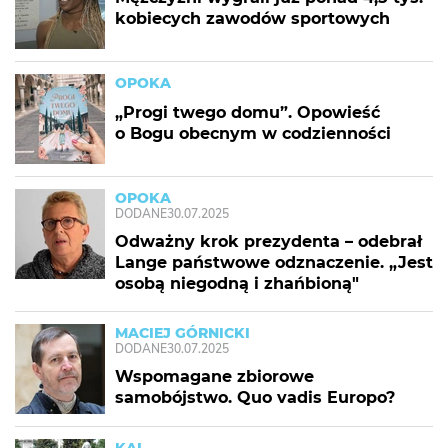
kobiecych zawodów sportowych
OPOKA
„Progi twego domu”. Opowieść
o Bogu obecnym w codzienności
OPOKA
DODANE
30.07.2025
Odważny krok prezydenta – odebrał
Lange państwowe odznaczenie. „Jest
osobą niegodną i zhańbioną"
MACIEJ GÓRNICKI
DODANE
30.07.2025
Wspomagane zbiorowe
samobójstwo. Quo vadis Europo?