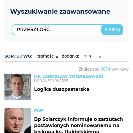
SORTUJ WG:
trafności
dodania:
▼
▲
Znaleziono
6674
wyników
KS. JAROSŁAW TOMASZEWSKI
DODANE
10.08.2025
Logika duszpasterska
PAP
Bp Solarczyk informuje o zarzutach
postawionych nominowanemu na
biskupa ks. Dukielskiemu