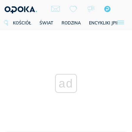
KOŚCIÓŁ
ŚWIAT
RODZINA
ENCYKLIKI JPII
SE
ad