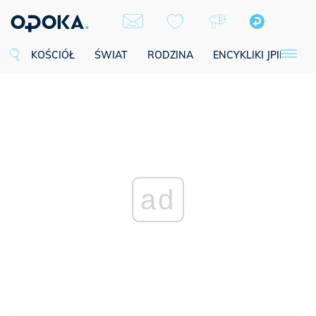
KOŚCIÓŁ
ŚWIAT
RODZINA
ENCYKLIKI JPII
SE
ad