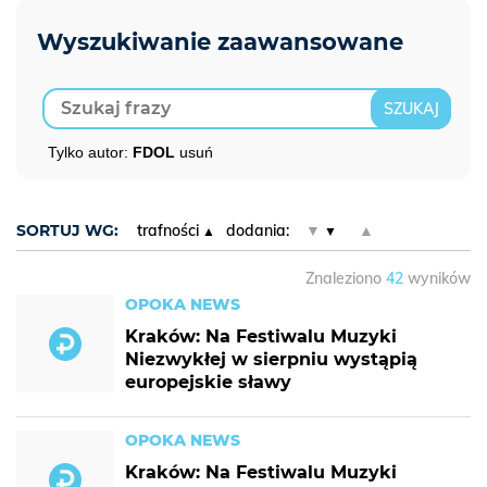
Tylko autor:
FDOL
usuń
SORTUJ WG:
trafności
dodania:
▼
▲
Znaleziono
42
wyników
OPOKA NEWS
Kraków: Na Festiwalu Muzyki
Niezwykłej w sierpniu wystąpią
europejskie sławy
OPOKA NEWS
Kraków: Na Festiwalu Muzyki