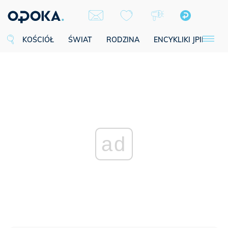
KOŚCIÓŁ
ŚWIAT
RODZINA
ENCYKLIKI JPII
SE
ad