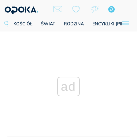
KOŚCIÓŁ
ŚWIAT
RODZINA
ENCYKLIKI JPII
SE
ad