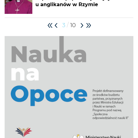
u anglikanów w Rzymie
/
3
10