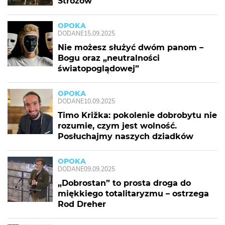
Stróżów
OPOKA
DODANE
15.09.2025
Nie możesz służyć dwóm panom –
Bogu oraz „neutralności
światopoglądowej”
OPOKA
DODANE
10.09.2025
Timo Križka: pokolenie dobrobytu nie
rozumie, czym jest wolność.
Posłuchajmy naszych dziadków
OPOKA
DODANE
09.09.2025
„Dobrostan” to prosta droga do
miękkiego totalitaryzmu – ostrzega
Rod Dreher