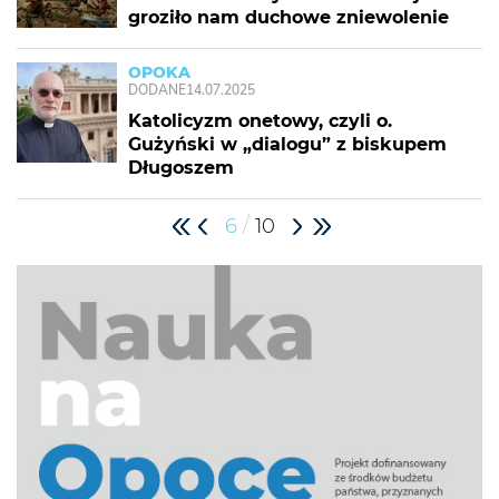
groziło nam duchowe zniewolenie
OPOKA
DODANE
14.07.2025
Katolicyzm onetowy, czyli o.
Gużyński w „dialogu” z biskupem
Długoszem
/
6
10