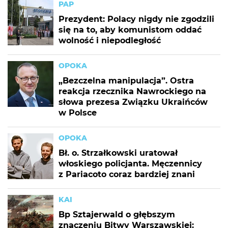
PAP
Prezydent: Polacy nigdy nie zgodzili
się na to, aby komunistom oddać
wolność i niepodległość
OPOKA
„Bezczelna manipulacja”. Ostra
reakcja rzecznika Nawrockiego na
słowa prezesa Związku Ukraińców
w Polsce
OPOKA
Bł. o. Strzałkowski uratował
włoskiego policjanta. Męczennicy
z Pariacoto coraz bardziej znani
KAI
Bp Sztajerwald o głębszym
znaczeniu Bitwy Warszawskiej: