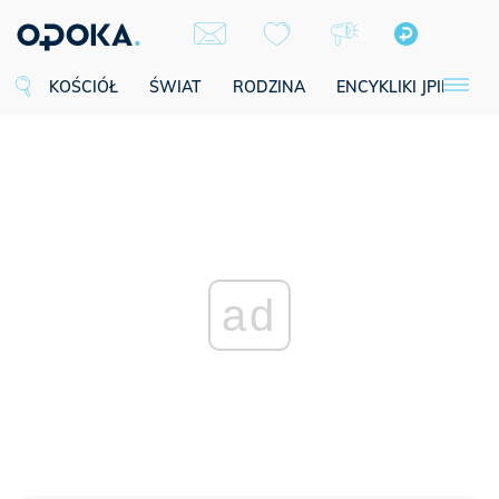
KOŚCIÓŁ
ŚWIAT
RODZINA
ENCYKLIKI JPII
SE
ad