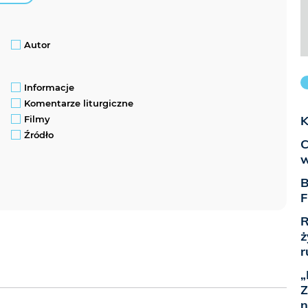
Autor
Informacje
Komentarze liturgiczne
K
Filmy
Źródło
C
w
B
F
R
ż
r
„
Z
n