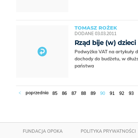
TOMASZ ROŻEK
DODANE
03.03.2011
Rząd bije (w) dzieci
Podwyżka VAT na artykuły dz
dochody do budżetu, w dłuższ
państwa
85
86
87
88
89
90
91
92
93
FUNDACJA OPOKA
POLITYKA PRYWATNOŚCI