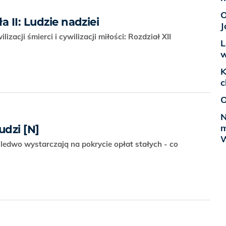
O
a II: Ludzie nadziei
J
izacji śmierci i cywilizacji miłości: Rozdział XII
L
w
K
c
O
N
m
udzi [N]
W
i ledwo wystarczają na pokrycie opłat stałych - co