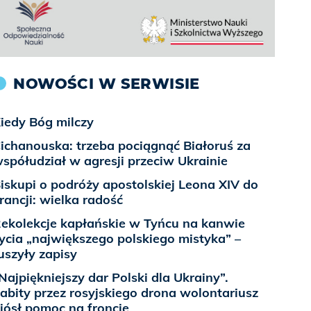
NOWOŚCI W SERWISIE
iedy Bóg milczy
ichanouska: trzeba pociągnąć Białoruś za
spółudział w agresji przeciw Ukrainie
iskupi o podróży apostolskiej Leona XIV do
rancji: wielka radość
ekolekcje kapłańskie w Tyńcu na kanwie
ycia „największego polskiego mistyka” –
uszyły zapisy
Najpiękniejszy dar Polski dla Ukrainy”.
abity przez rosyjskiego drona wolontariusz
iósł pomoc na froncie