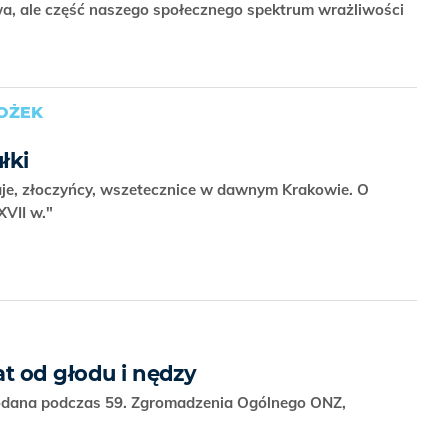
ywa, ale część naszego społecznego spektrum wrażliwości
ROŻEK
ułki
taje, złoczyńcy, wszetecznice w dawnym Krakowie. O
XVII w."
at od głodu i nędzy
odana podczas 59. Zgromadzenia Ogólnego ONZ,