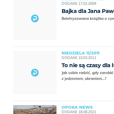
DODANE
17.02.2009
Bajka dla Jana Pawł
Beletryzowana książka o cywil
NIEDZIELA 11/2011
DODANE
10.03.2011
To nie są czasy dla l
Jak sobie radzić, gdy zarobk
z jedzeniem, ubraniem...?
OPOKA NEWS
DODANE
18.08.2021