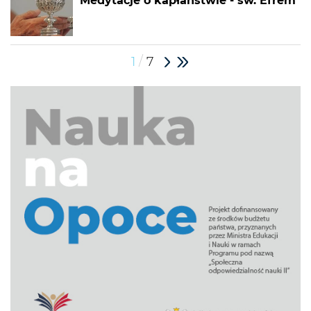
Medytacje o kapłaństwie - św. Efrem
/
1
7