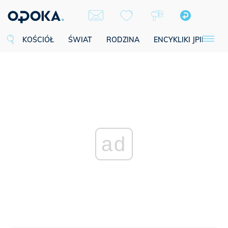
KOŚCIÓŁ
ŚWIAT
RODZINA
ENCYKLIKI JPII
SE
ad