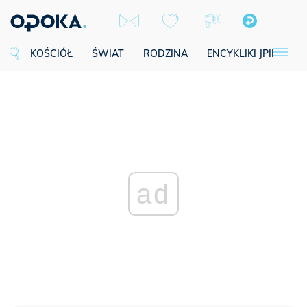
KOŚCIÓŁ
ŚWIAT
RODZINA
ENCYKLIKI JPII
SE
ad