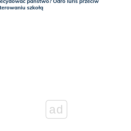
ecydować państwo? Odro Iuris przeciw
terowaniu szkołą
ad