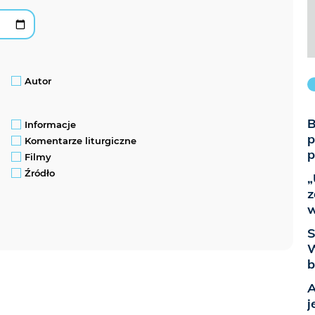
Autor
B
Informacje
p
Komentarze liturgiczne
p
Filmy
Źródło
„
z
w
S
W
b
A
j