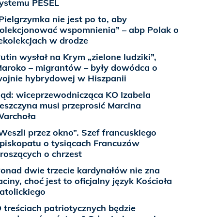
ystemu PESEL
Pielgrzymka nie jest po to, aby
olekcjonować wspomnienia” – abp Polak o
ekolekcjach w drodze
utin wysłał na Krym „zielone ludziki”,
aroko – migrantów – były dowódca o
ojnie hybrydowej w Hiszpanii
ąd: wiceprzewodnicząca KO Izabela
eszczyna musi przeprosić Marcina
archoła
Weszli przez okno”. Szef francuskiego
piskopatu o tysiącach Francuzów
roszących o chrzest
onad dwie trzecie kardynałów nie zna
aciny, choć jest to oficjalny język Kościoła
atolickiego
 treściach patriotycznych będzie