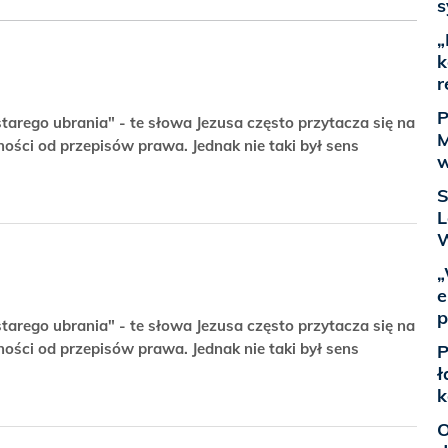
s
„
k
r
P
starego ubrania" - te słowa Jezusa często przytacza się na
M
ości od przepisów prawa. Jednak nie taki był sens
w
S
L
W
„
e
p
starego ubrania" - te słowa Jezusa często przytacza się na
ości od przepisów prawa. Jednak nie taki był sens
P
ł
k
O