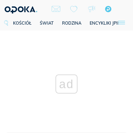
KOŚCIÓŁ
ŚWIAT
RODZINA
ENCYKLIKI JPII
SE
ad