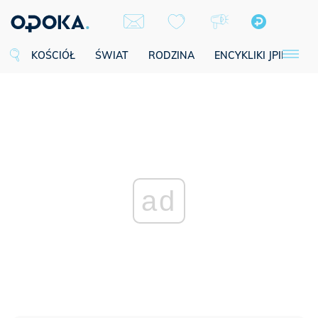
KOŚCIÓŁ
ŚWIAT
RODZINA
ENCYKLIKI JPII
SE
ad