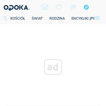
KOŚCIÓŁ
ŚWIAT
RODZINA
ENCYKLIKI JPII
SE
ad