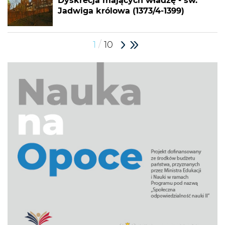
Dyskrecja mających władzę - św.
Jadwiga królowa (1373/4-1399)
/
1
10