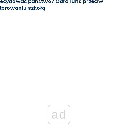
ecydować państwo? Odro Iuris przeciw
terowaniu szkołą
ad