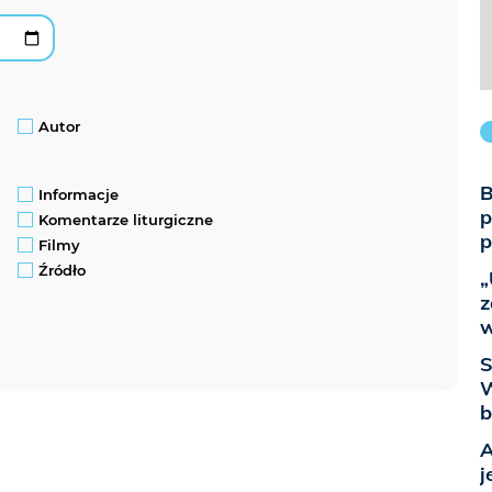
Autor
B
Informacje
p
Komentarze liturgiczne
p
Filmy
Źródło
„
z
w
S
W
b
A
j