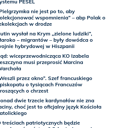
ystemu PESEL
Pielgrzymka nie jest po to, aby
olekcjonować wspomnienia” – abp Polak o
ekolekcjach w drodze
utin wysłał na Krym „zielone ludziki”,
aroko – migrantów – były dowódca o
ojnie hybrydowej w Hiszpanii
ąd: wiceprzewodnicząca KO Izabela
eszczyna musi przeprosić Marcina
archoła
Weszli przez okno”. Szef francuskiego
piskopatu o tysiącach Francuzów
roszących o chrzest
onad dwie trzecie kardynałów nie zna
aciny, choć jest to oficjalny język Kościoła
atolickiego
 treściach patriotycznych będzie