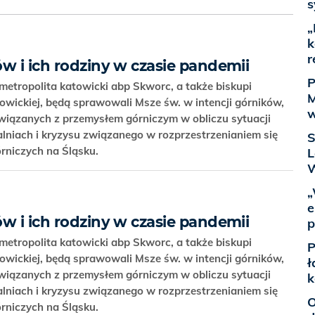
s
„
k
r
w i ich rodziny w czasie pandemii
P
 metropolita katowicki abp Skworc, a także biskupi
M
owickiej, będą sprawowali Msze św. w intencji górników,
w
związanych z przemysłem górniczym w obliczu sytuacji
alniach i kryzysu związanego w rozprzestrzenianiem się
S
rniczych na Śląsku.
L
W
„
e
w i ich rodziny w czasie pandemii
p
 metropolita katowicki abp Skworc, a także biskupi
P
owickiej, będą sprawowali Msze św. w intencji górników,
ł
związanych z przemysłem górniczym w obliczu sytuacji
k
alniach i kryzysu związanego w rozprzestrzenianiem się
O
rniczych na Śląsku.