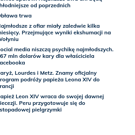
hłodniejsze od poprzednich
bława trwa
ajmłodsze z ofiar miały zaledwie kilka
iesięcy. Przejmujące wyniki ekshumacji na
ołyniu
ocial media niszczą psychikę najmłodszych.
67 mln dolarów kary dla właściciela
acebooka
aryż, Lourdes i Metz. Znamy oficjalny
rogram podróży papieża Leona XIV do
rancji
apież Leon XIV wraca do swojej dawnej
iecezji. Peru przygotowuje się do
istopadowej pielgrzymki