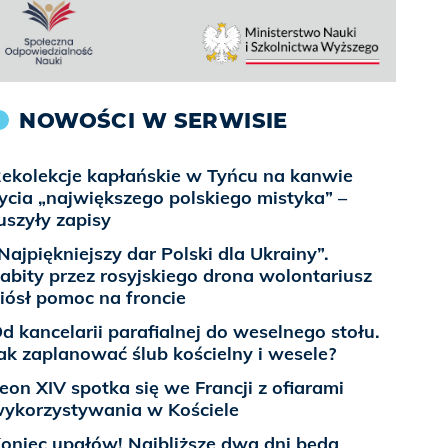
NOWOŚCI W SERWISIE
ekolekcje kapłańskie w Tyńcu na kanwie
ycia „największego polskiego mistyka” –
uszyły zapisy
Najpiękniejszy dar Polski dla Ukrainy”.
abity przez rosyjskiego drona wolontariusz
iósł pomoc na froncie
d kancelarii parafialnej do weselnego stołu.
ak zaplanować ślub kościelny i wesele?
eon XIV spotka się we Francji z ofiarami
ykorzystywania w Kościele
oniec upałów! Najbliższe dwa dni będą