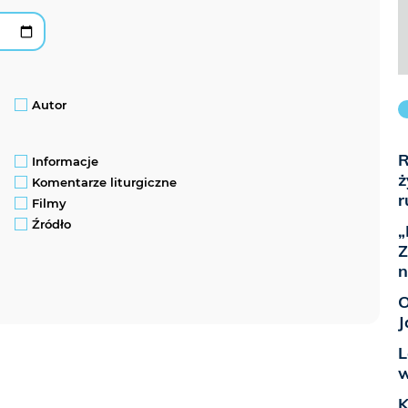
Autor
R
Informacje
ż
Komentarze liturgiczne
r
Filmy
Źródło
„
Z
n
O
J
L
w
K