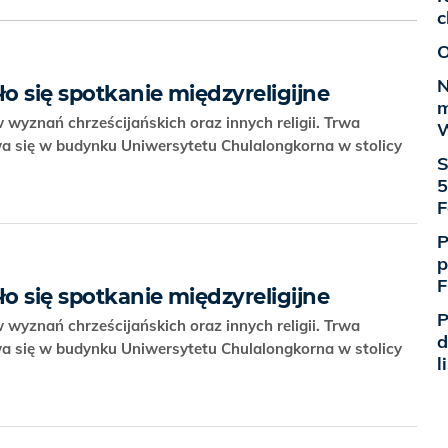
c
O
N
ło się spotkanie międzyreligijne
m
wyznań chrześcijańskich oraz innych religii. Trwa
W
a się w budynku Uniwersytetu Chulalongkorna w stolicy
S
5
F
P
p
F
ło się spotkanie międzyreligijne
P
wyznań chrześcijańskich oraz innych religii. Trwa
d
a się w budynku Uniwersytetu Chulalongkorna w stolicy
l