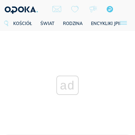
KOŚCIÓŁ
ŚWIAT
RODZINA
ENCYKLIKI JPII
SE
ad