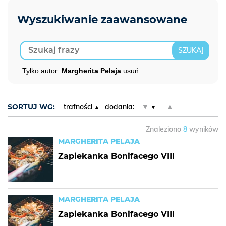
Tylko autor:
Margherita Pelaja
usuń
SORTUJ WG:
trafności
dodania:
▼
▲
Znaleziono
8
wyników
MARGHERITA PELAJA
Zapiekanka Bonifacego VIII
MARGHERITA PELAJA
Zapiekanka Bonifacego VIII