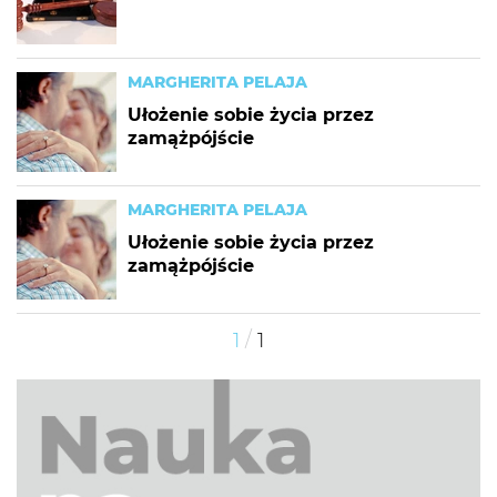
MARGHERITA PELAJA
Ułożenie sobie życia przez
zamążpójście
MARGHERITA PELAJA
Ułożenie sobie życia przez
zamążpójście
/
1
1