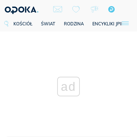
KOŚCIÓŁ
ŚWIAT
RODZINA
ENCYKLIKI JPII
SE
ad