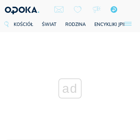
KOŚCIÓŁ
ŚWIAT
RODZINA
ENCYKLIKI JPII
SE
ad