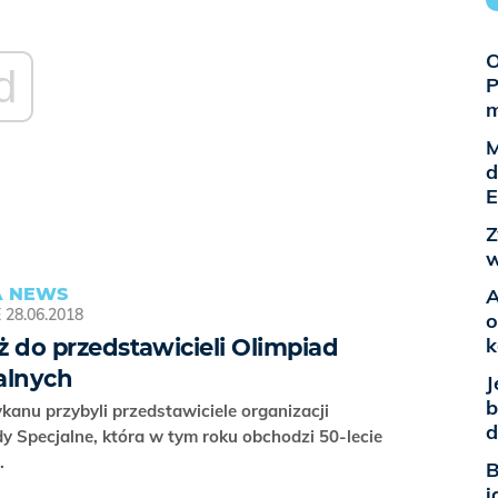
O
d
P
M
d
E
Z
w
 NEWS
A
E
28.06.2018
o
k
ż do przedstawicieli Olimpiad
alnych
J
b
anu przybyli przedstawiciele organizacji
d
y Specjalne, która w tym roku obchodzi 50-lecie
a.
B
j