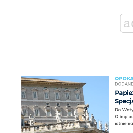
a
OPOKA
DODAN
Papie
Specj
Do Watyk
Olimpiad
istnieni