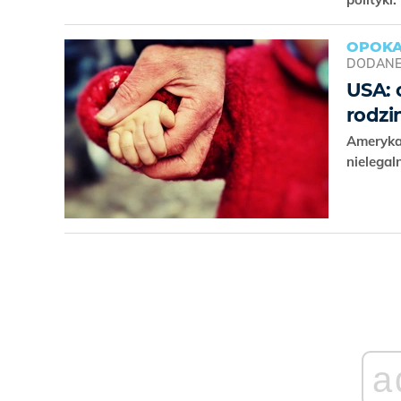
OPOKA
DODAN
USA: 
rodzi
Ameryka
nielegal
a