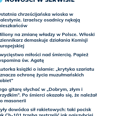
statnia chrześcijańska wioska w
alestynie. Izraelscy osadnicy nękają
mieszkańców
iliony na zmianę władzy w Polsce. Włoski
ziennikarz demaskuje działania Komisji
uropejskiej
wycięstwo miłości nad śmiercią. Papież
spomina św. Agatę
utorka książki o islamie: „krytyka szariatu
znacza ochronę życia muzułmańskich
obiet”
ego gitarę słychać w „Dobrym, złym i
rzydkim”. Po śmierci okazało się, że należał
o masonerii
yły dowódca sił rakietowych: taki pocisk
ak Ch-101 trzeba zestrzelić jak najszybciej