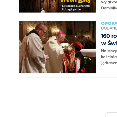
wyjątko
Domini
OPOKA
DODAN
160 r
w Świ
Na Mszy 
kościoł
Jędrasz