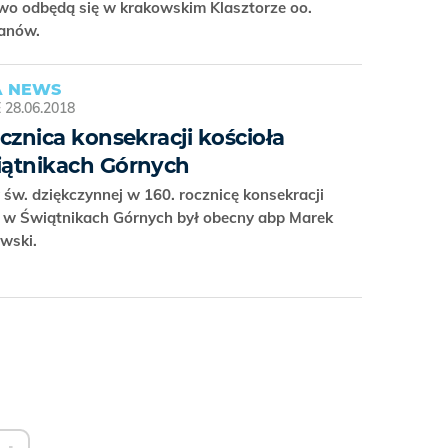
wo odbędą się w krakowskim Klasztorze oo.
kanów.
 NEWS
E
28.06.2018
ocznica konsekracji kościoła
ątnikach Górnych
św. dziękczynnej w 160. rocznicę konsekracji
a w Świątnikach Górnych był obecny abp Marek
ewski.