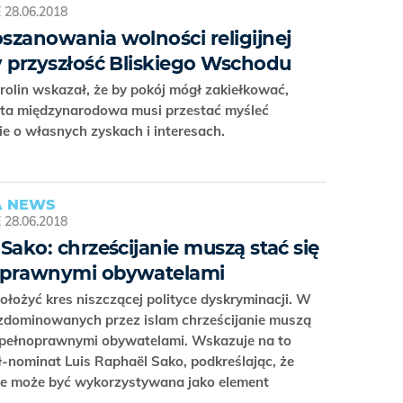
E
28.06.2018
szanowania wolności religijnej
y przyszłość Bliskiego Wschodu
rolin wskazał, że by pokój mógł zakiełkować,
ta międzynarodowa musi przestać myśleć
e o własnych zyskach i interesach.
 NEWS
E
28.06.2018
 Sako: chrześcijanie muszą stać się
oprawnymi obywatelami
ołożyć kres niszczącej polityce dyskryminacji. W
 zdominowanych przez islam chrześcijanie muszą
ę pełnoprawnymi obywatelami. Wskazuje na to
-nominat Luis Raphaël Sako, podkreślając, że
nie może być wykorzystywana jako element