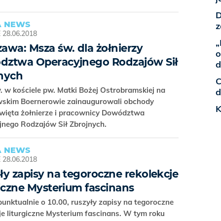
D
 NEWS
z
E
28.06.2018
„
awa: Msza św. dla żołnierzy
o
ztwa Operacyjnego Rodzajów Sił
d
nych
C
 w kościele pw. Matki Bożej Ostrobramskiej na
d
skim Boernerowie zainaugurowali obchody
K
więta żołnierze i pracownicy Dowództwa
jnego Rodzajów Sił Zbrojnych.
 NEWS
E
28.06.2018
ły zapisy na tegoroczne rekolekcje
giczne Mysterium fascinans
 punktualnie o 10.00, ruszyły zapisy na tegoroczne
je liturgiczne Mysterium fascinans. W tym roku