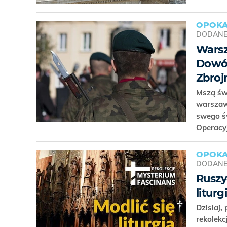
OPOKA
DODAN
Warsz
Dowód
Zbroj
Mszą św.
warszaw
swego ś
Operacy
OPOKA
DODAN
Ruszy
litur
Dzisiaj,
rekolekc