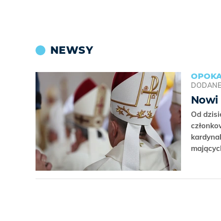
NEWSY
OPOKA
DODAN
Nowi 
Od dzisi
członko
kardynal
mającyc