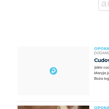
a
OPOKA
DODAN
Cudow
Jakie cu
Maryja 
Boża in
OPOKA