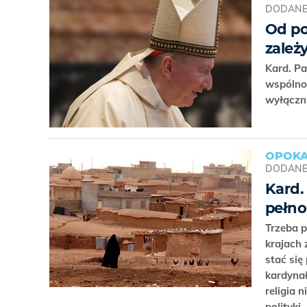
DODAN
Od po
zależ
Kard. Pa
wspólno
wyłączni
OPOKA
DODAN
Kard.
pełn
Trzeba p
krajach
stać si
kardynał
religia 
polityki.