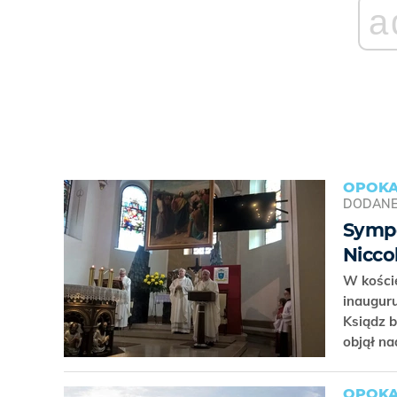
a
OPOKA
DODAN
Sympo
Nicco
W koście
inaugur
Ksiądz b
objął n
OPOKA