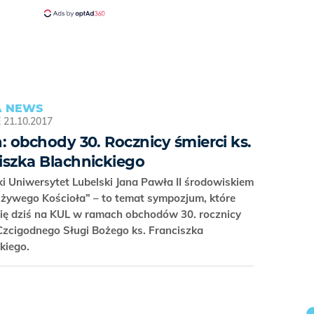
 NEWS
E
21.10.2017
n: obchody 30. Rocznicy śmierci ks.
iszka Blachnickiego
ki Uniwersytet Lubelski Jana Pawła II środowiskiem
 żywego Kościoła” – to temat sympozjum, które
się dziś na KUL w ramach obchodów 30. rocznicy
Czcigodnego Sługi Bożego ks. Franciszka
ckiego.