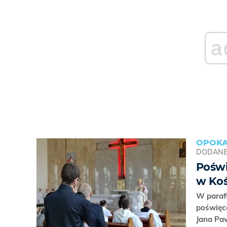
a
OPOKA
DODAN
Poświ
w Ko
W paraf
poświęc
Jana Paw