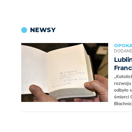
NEWSY
OPOKA
DODAN
Lubli
Franc
„Katolic
rozwoju
odbyło 
śmierci 
Blachni