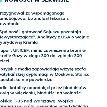
rezygnował ze wspomaganego
amobójstwa, bo znalazł lekarza z
owołania
Spójność i gotowość Sojuszu pozostają
iewystarczające”. Analitycy z USA o wojnie
ybrydowej Kremla
aport UNICEF: mimo zawieszenia broni w
trefie Gazy w ciągu 300 dni zginęło 300
zieci
osyjskie media zapowiadają wizytę szefa
atykańskiej dyplomacji w Moskwie. Stolica
postolska nie potwierdza
ndie: katolicy napadnięci przez hinduistów
kwią w więzieniu, hinduiści na wolności
olskie F-35 nad Warszawą. Wojsko
aprasza na próby generalne przed defiladą