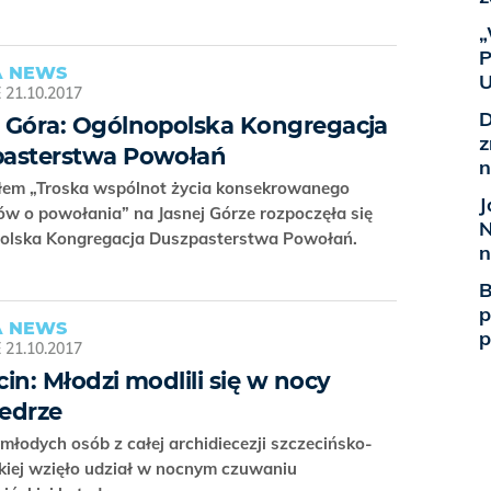
„
P
 NEWS
U
E
21.10.2017
D
 Góra: Ogólnopolska Kongregacja
z
asterstwa Powołań
n
łem „Troska wspólnot życia konsekrowanego
J
ów o powołania” na Jasnej Górze rozpoczęła się
N
olska Kongregacja Duszpasterstwa Powołań.
n
B
p
 NEWS
p
E
21.10.2017
cin: Młodzi modlili się w nocy
edrze
 młodych osób z całej archidiecezji szczecińsko-
kiej wzięło udział w nocnym czuwaniu