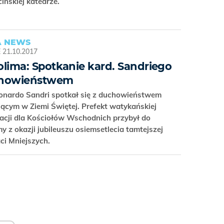
ińskiej katedrze.
 NEWS
E
21.10.2017
olima: Spotkanie kard. Sandriego
chowieństwem
eonardo Sandri spotkał się z duchowieństwem
ącym w Ziemi Świętej. Prefekt watykańskiej
acji dla Kościołów Wschodnich przybył do
my z okazji jubileuszu osiemsetlecia tamtejszej
aci Mniejszych.