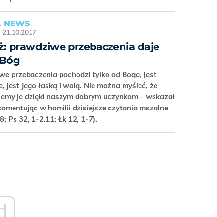
 NEWS
E
21.10.2017
ż: prawdziwe przebaczenia daje
 Bóg
e przebaczenia pochodzi tylko od Boga, jest
 jest Jego łaską i wolą. Nie można myśleć, że
jemy je dzięki naszym dobrym uczynkom – wskazał
komentując w homilii dzisiejsze czytania mszalne
-8; Ps 32, 1-2.11; Łk 12, 1-7).
d