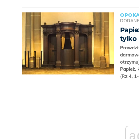
OPOKA
DODAN
Papie
tylko
Prawdziw
darmowe,
otrzymu
Papież, 
(Rz 4, 1
a