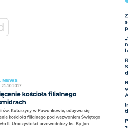
Z
s
d
p
„
n
h
R
S
d
 NEWS
R
E
21.10.2017
w
ęcenie kościoła filialnego
A
śmidrach
I
ii św. Katarzyny w Pawonkowie, odbywa się
t
enie kościoła filialnego pod wezwaniem Świętego
P
ła II. Uroczystości przewodniczy ks. Bp Jan
z