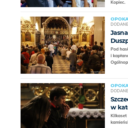
Kopiec.
OPOKA
DODAN
Jasna
Duszp
Pod has
i kapłan
Ogólnop
OPOKA
DODAN
Szcze
w kat
Kilkaset
kamieńs