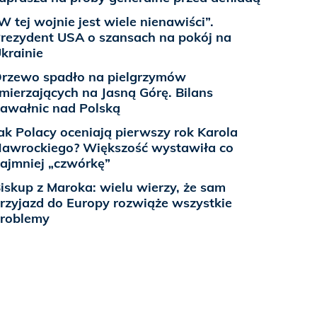
W tej wojnie jest wiele nienawiści”.
rezydent USA o szansach na pokój na
krainie
rzewo spadło na pielgrzymów
mierzających na Jasną Górę. Bilans
awałnic nad Polską
ak Polacy oceniają pierwszy rok Karola
awrockiego? Większość wystawiła co
ajmniej „czwórkę”
iskup z Maroka: wielu wierzy, że sam
rzyjazd do Europy rozwiąże wszystkie
roblemy