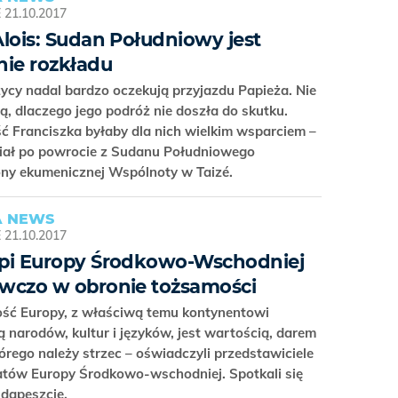
E
21.10.2017
Alois: Sudan Południowy jest
nie rozkładu
cy nadal bardzo oczekują przyjazdu Papieża. Nie
ą, dlaczego jego podróż nie doszła do skutku.
 Franciszka byłaby dla nich wielkim wsparciem –
iał po powrocie z Sudanu Południowego
ony ekumenicznej Wspólnoty w Taizé.
 NEWS
E
21.10.2017
pi Europy Środkowo-Wschodniej
wczo w obronie tożsamości
ść Europy, z właściwą temu kontynentowi
ą narodów, kultur i języków, jest wartością, darem
órego należy strzec – oświadczyli przedstawiciele
atów Europy Środkowo-wschodniej. Spotkali się
udapeszcie.