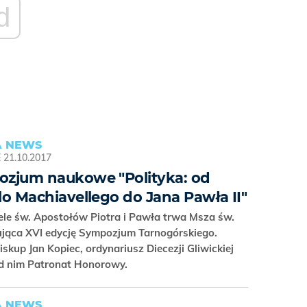
d
 NEWS
E
21.10.2017
zjum naukowe "Polityka: od
lo Machiavellego do Jana Pawła II"
le św. Apostołów Piotra i Pawła trwa Msza św.
ująca XVI edycję Sympozjum Tarnogórskiego.
iskup Jan Kopiec, ordynariusz Diecezji Gliwickiej
ad nim Patronat Honorowy.
 NEWS