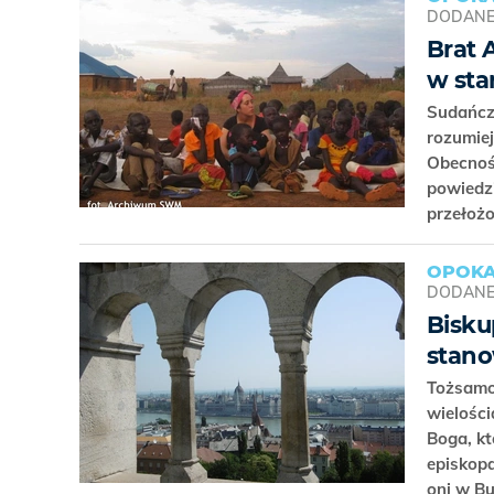
DODAN
Brat 
w sta
Sudańczy
rozumiej
Obecność
powiedz
przełoż
OPOKA
DODAN
Bisku
stano
Tożsamo
wielości
Boga, kt
episkop
oni w B