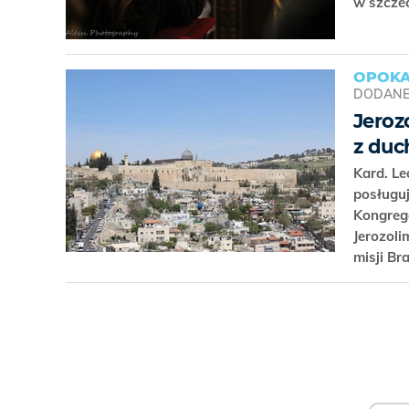
w szczec
OPOKA
DODAN
Jeroz
z du
Kard. L
posługuj
Kongreg
Jerozoli
misji Br