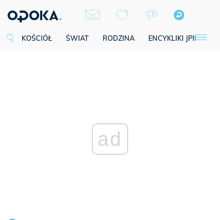
KOŚCIÓŁ
ŚWIAT
RODZINA
ENCYKLIKI JPII
SE
ad