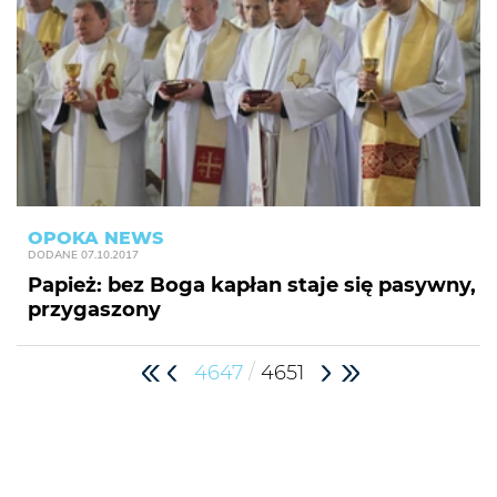
OPOKA NEWS
DODANE
07.10.2017
Papież: bez Boga kapłan staje się pasywny,
przygaszony
/
4647
4651