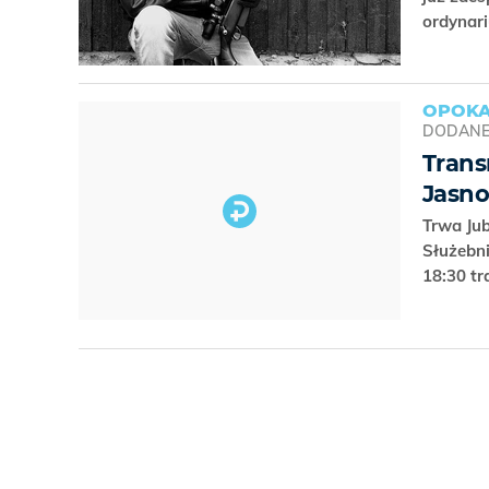
ordynari
OPOKA
DODAN
Trans
Jasno
Trwa Ju
Służebni
18:30 t