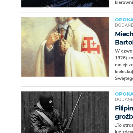
kierowni
OPOKA
DODAN
Miech
Barto
W czwart
1926) z
mniejsze
kielecka
Święteg
OPOKA
DODAN
Filip
groź
„To stra
już zdes