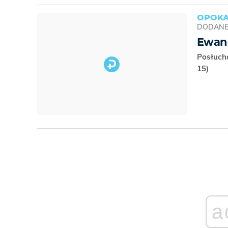
OPOKA
DODAN
Ewang
Posłucha
15)
a