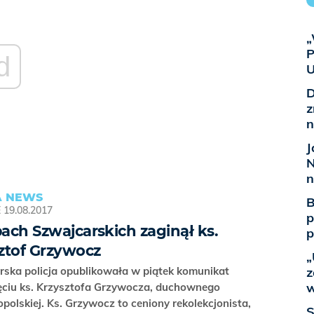
„
P
d
U
D
z
n
J
N
n
 NEWS
B
E
19.08.2017
p
ach Szwajcarskich zaginął ks.
p
ztof Grzywocz
„
ska policja opublikowała w piątek komunikat
z
w
ięciu ks. Krzysztofa Grzywocza, duchownego
 opolskiej. Ks. Grzywocz to ceniony rekolekcjonista,
S