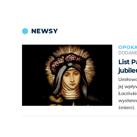
NEWSY
OPOKA
DODAN
List 
jubil
Umiłowa
jej wpły
Łaciński
wysłanni
śmierci.