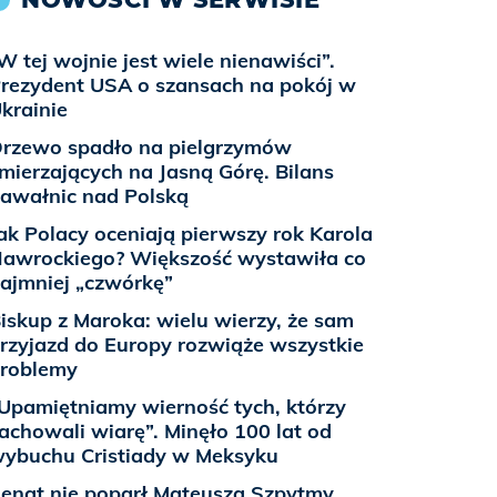
W tej wojnie jest wiele nienawiści”.
rezydent USA o szansach na pokój w
krainie
rzewo spadło na pielgrzymów
mierzających na Jasną Górę. Bilans
awałnic nad Polską
ak Polacy oceniają pierwszy rok Karola
awrockiego? Większość wystawiła co
ajmniej „czwórkę”
iskup z Maroka: wielu wierzy, że sam
rzyjazd do Europy rozwiąże wszystkie
roblemy
Upamiętniamy wierność tych, którzy
achowali wiarę”. Minęło 100 lat od
ybuchu Cristiady w Meksyku
enat nie poparł Mateusza Szpytmy.