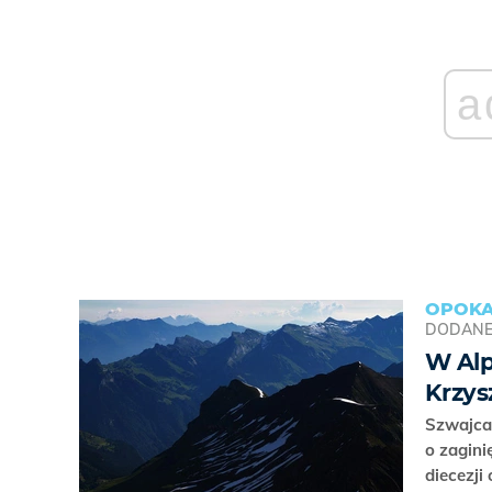
a
OPOKA
DODAN
W Alp
Krzys
Szwajcar
o zagin
diecezji