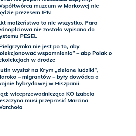
spółtwórca muzeum w Markowej nie
ędzie prezesem IPN
kt małżeństwa to nie wszystko. Para
ednopłciowa nie została wpisana do
ystemu PESEL
Pielgrzymka nie jest po to, aby
olekcjonować wspomnienia” – abp Polak o
ekolekcjach w drodze
utin wysłał na Krym „zielone ludziki”,
aroko – migrantów – były dowódca o
ojnie hybrydowej w Hiszpanii
ąd: wiceprzewodnicząca KO Izabela
eszczyna musi przeprosić Marcina
Warchoła