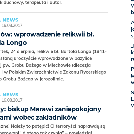
k duchowy, terapeuta i autor.
W
b
 NEWS
A
E
19.08.2017
j
ów: wprowadzenie relikwii bł.
s
la Longo
„
ek, 24 sierpnia, relikwie bł. Bartola Longo (1841-
k
ostaną uroczyście wprowadzone w bazylice
r
j pw. Grobu Bożego w Miechowie (diecezja
P
) i w Polskim Zwierzchnictwie Zakonu Rycerskiego
M
o Grobu Bożego w Jerozolimie.
w
S
 NEWS
L
E
19.08.2017
iny: biskup Marawi zaniepokojony
bami wobec zakładników
szne! Należy to potępić! Ci terroryści naprawdę są
perowani i dlatego tak czynią” – powiedział