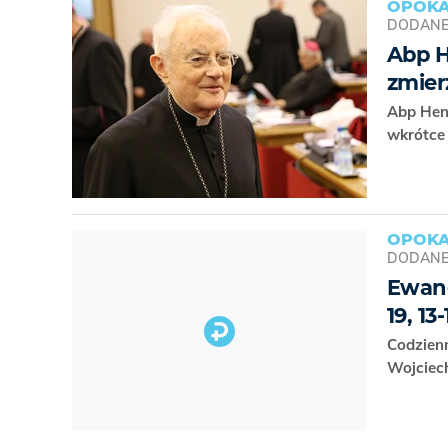
OPOKA
DODAN
Abp H
zmier
Abp Henr
wkrótce 
OPOKA
DODAN
Ewang
19, 13-
Codzien
Wojciec