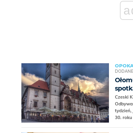
a
OPOKA
DODAN
Ołomu
spotk
Czeski K
Odbywa 
tydzień,
30. roku