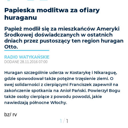
Papieska modlitwa za ofiary
huraganu
Papież modlił się za mieszkańców Ameryki
Środkowej doświadczanych w ostatnich
dniach przez pustoszący ten region huragan
Otto.
RADIO WATYKAŃSKIE
DODANE 28.11.2016 07:00
Huragan szczególnie uderza w Kostarykę i Nikaraguę,
gdzie spowodował także potężne trzęsienie ziemi. O
swej solidarności z cierpiącymi Franciszek zapewnił na
zakończenie spotkania na Anioł Pański. Powierzył Bogu
także osoby cierpiące z powodu powodzi, jakie
nawiedzają północne Włochy.
bz/ rv
/
1
1