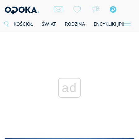
KOŚCIÓŁ
ŚWIAT
RODZINA
ENCYKLIKI JPII
SE
ad