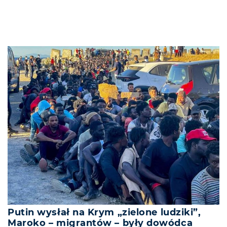
Putin wysłał na Krym „zielone ludziki”,
Maroko – migrantów – były dowódca