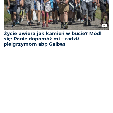
Życie uwiera jak kamień w bucie? Módl
się: Panie dopomóż mi – radził
pielgrzymom abp Galbas
REKLAMA