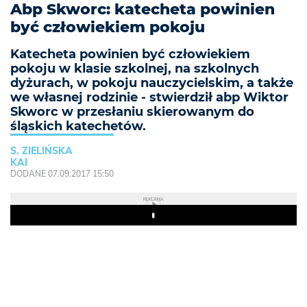
Abp Skworc: katecheta powinien
być człowiekiem pokoju
Katecheta powinien być człowiekiem
pokoju w klasie szkolnej, na szkolnych
dyżurach, w pokoju nauczycielskim, a także
we własnej rodzinie - stwierdził abp Wiktor
Skworc w przesłaniu skierowanym do
śląskich katechetów.
S. ZIELIŃSKA
KAI
DODANE 07.09.2017 15:50
REKLAMA
Play