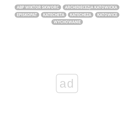
ABP WIKTOR SKWORC
ARCHIDIECEZJA KATOWICKA
EPISKOPAT
KATECHETA
KATECHEZA
KATOWICE
WYCHOWANIE
ad