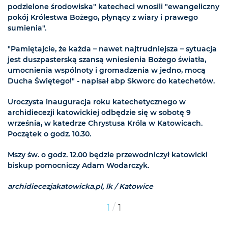
podzielone środowiska" katecheci wnosili "ewangeliczny
pokój Królestwa Bożego, płynący z wiary i prawego
sumienia".
"Pamiętajcie, że każda – nawet najtrudniejsza – sytuacja
jest duszpasterską szansą wniesienia Bożego światła,
umocnienia wspólnoty i gromadzenia w jedno, mocą
Ducha Świętego!" - napisał abp Skworc do katechetów.
Uroczysta inauguracja roku katechetycznego w
archidiecezji katowickiej odbędzie się w sobotę 9
września, w katedrze Chrystusa Króla w Katowicach.
Początek o godz. 10.30.
Mszy św. o godz. 12.00 będzie przewodniczył katowicki
biskup pomocniczy Adam Wodarczyk.
archidiecezjakatowicka.pl, lk / Katowice
/
1
1