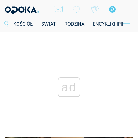
KOŚCIÓŁ
ŚWIAT
RODZINA
ENCYKLIKI JPII
SE
ad