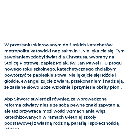
W przesłaniu skierowanym do śląskich katechetów
metropolita katowicki napisał m.in.: „Nie lękajcie się! Tym
zawołaniem zdobył świat dla Chrystusa, wybrany na
Stolicę Piotrową, papież Polak, św. Jan Paweł II. U progu
nowego roku szkolnego, katechetycznego chciałbym
powtórzyć te papieskie słowa: Nie lękajcie się! Idźcie i
głoście, ewangelizujcie z wiarą, przekonaniem i nadzieją,
że zasiane słowo Boże wzrośnie i przyniesie obfity plon”.
Abp Skworc stwierdził również, że wprowadzona
reforma oświaty niesie ze sobą pewne znaki zapytania,
ale też przywraca możliwości wzmacniania więzi
katechizowanych w ramach 8-letniej szkoły
podstawowej z własną rodziną, parafią i społecznością