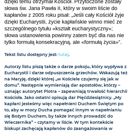
dzięki temu otrzymał Kościół. Przytoczone zostały
słowa św. Jana Pawła II, który w swoim liście do
kapłanów z 2005 roku pisał: „Jeśli cały Kościół żyje
dzięki Eucharystii, życie kapłańskie winno mieć ze
szczególnego tytułu «kształt eucharystyczny»;
słowa ustanowienia powinny zatem być dla nas nie
tylko formułą konsekracyjną, ale «formułą życia»”.
Tekst listu dostępny jest:
tutaj
.
Autorzy listu piszą także o darze pokoju, który wypływa z
Eucharystii i darze odpuszczenia grzechów. Wskazują też
na Maryję, dzięki której „w Kościele czujemy się jak w
domu”. Następnie wymieniają dar apostołów, którzy –
uznając autorytet Piotra – zapewniają trwałość hierarchii
Kościoła. Jako ostatni opisują dar Pięćdziesiątnicy. „My
kapłani jesteśmy więc napełnieni Duchem Świętym po
to, aby w mocy Ducha pomagać innym w napełnianiu
się Bożym Duchem, by także innych prowadzić do
Wieczernika” – czytamy w liście. W tym kontekście
biskupi zachęcają kapłanów do zaangażowania w