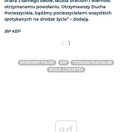
ofiara z samego siebie, służba braciom i wierność
otrzymanemu powołaniu. Otrzymawszy Ducha
Pocieszyciela, bądźmy pocieszycielami wszystkich
spotykanych na drodze życia” – dodają.
BP KEP
/
1
1
EPISKOPAT POLSKI
KEP
TRIDUUM PASCHALNE
WIELKI CZWARTEK
ad