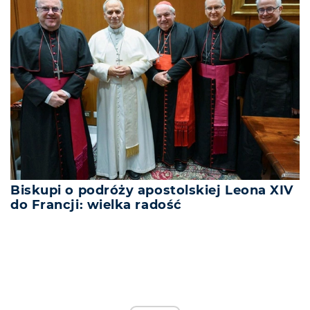
Biskupi o podróży apostolskiej Leona XIV
do Francji: wielka radość