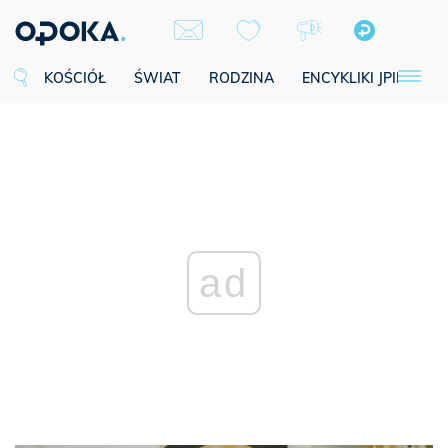
KOŚCIÓŁ
ŚWIAT
RODZINA
ENCYKLIKI JPII
SE
ad