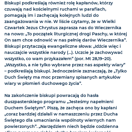
Biskupi podkreślają również rolę kapłanów, którzy
czuwają nad kościelnymi ruchami w parafiach,
pomagają im i zachęcają kolejnych ludzi do
zaangażowania w nie. W liście czytamy, że w Wielki
Czwartek Jezus Chrystus zaprasza nas do Wieczernika
na nowo: „To początek liturgicznej drogi Paschy, w której
On sam chce odnowić w nas pełnię darów Wieczernika”.
Biskupi przytaczają ewangeliczne słowa: „Idźcie więc i
nauczajcie wszystkie narody (…). Uczcie je zachowywać
wszystko, co wam przykazałem” (por. Mt 28,19–20).
„Wszystko, a nie tylko wybrane przez nas aspekty wiary”
– podkreślają biskupi. Jednocześnie zaznaczają, że „Tylko
Duch Święty ma moc przemiany spisanych artykułów
wiary w płomień duchowego życia”.
Na zakończenie biskupi powracają do hasła
duszpasterskiego programu „Jesteśmy napełnieni
Duchem Świętym”. Piszą, że zachęca ono by kapłani
„coraz bardziej działali w namaszczeniu przez Ducha
Świętego dla umacniania wspólnoty wiernych nam
powierzonych”. „Narzędziem niech będzie codzienna