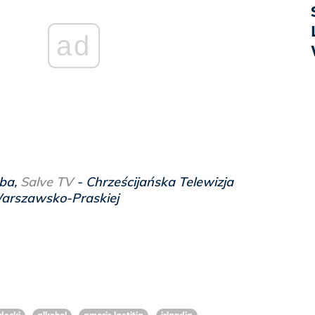
ad
mba,
Salve TV
-
Chrześcijańska Telewizja
Warszawsko-Praskiej