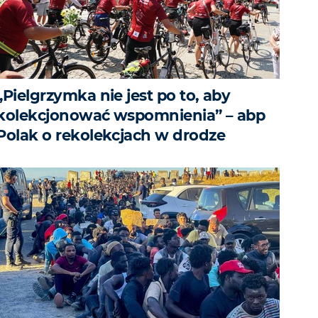
„Pielgrzymka nie jest po to, aby
kolekcjonować wspomnienia” – abp
Polak o rekolekcjach w drodze