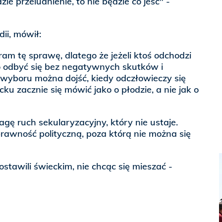
zie przeludnienie, to nie będzie co jeść" -
dii, mówił:
am tę sprawę, dlatego że jeżeli ktoś odchodzi
o odbyć się bez negatywnych skutków i
 wyboru można dojść, kiedy odczłowieczy się
cku zacznie się mówić jako o płodzie, a nie jak o
gę ruch sekularyzacyjny, który nie ustaje.
rawność polityczną, poza którą nie można się
stawili świeckim, nie chcąc się mieszać -