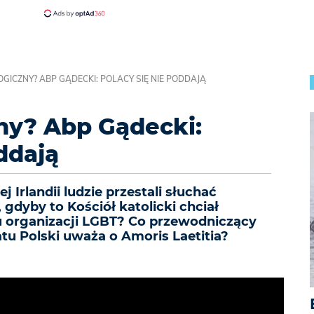
GICZNY? ABP GĄDECKI: POLACY SIĘ NIE PODDAJĄ
ny? Abp Gądecki:
ddają
j Irlandii ludzie przestali słuchać
 gdyby to Kościół katolicki chciał
 organizacji LGBT? Co przewodniczący
tu Polski uważa o Amoris Laetitia?