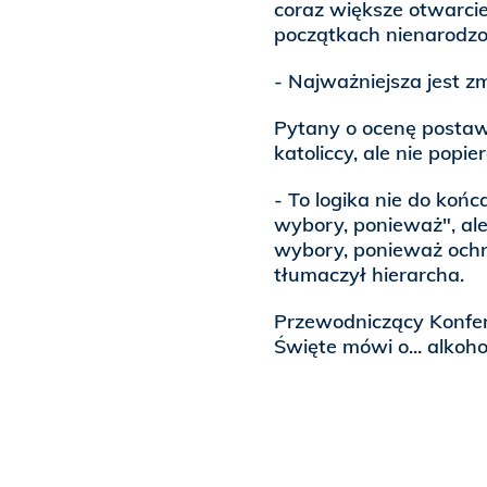
coraz większe otwarcie
początkach nienarodzon
- Najważniejsza jest z
Pytany o ocenę postawy
katoliccy, ale nie popi
- To logika nie do koń
wybory, ponieważ", al
wybory, ponieważ ochro
tłumaczył hierarcha.
Przewodniczący Konfere
Święte mówi o... alkoho