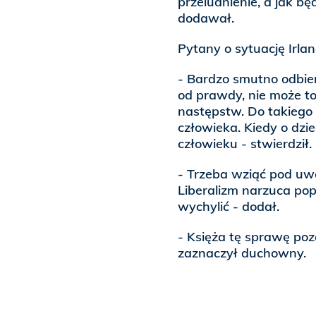
przeludnienie, a jak będ
dodawał.
Pytany o sytuację Irlan
- Bardzo smutno odbier
od prawdy, nie może t
następstw. Do takiego
człowieka. Kiedy o dzie
człowieku - stwierdził.
- Trzeba wziąć pod uwa
Liberalizm narzuca pop
wychylić - dodał.
- Księża tę sprawę pozo
zaznaczył duchowny.