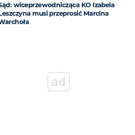
Sąd: wiceprzewodnicząca KO Izabela
Leszczyna musi przeprosić Marcina
Warchoła
ad