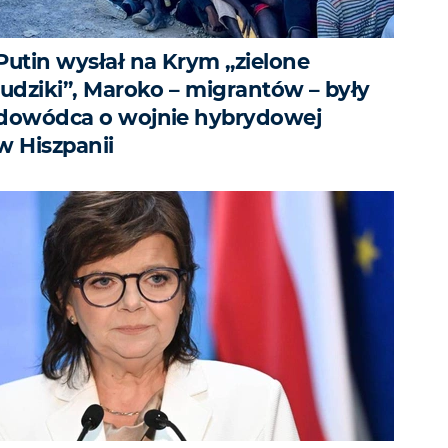
Putin wysłał na Krym „zielone
ludziki”, Maroko – migrantów – były
dowódca o wojnie hybrydowej
w Hiszpanii